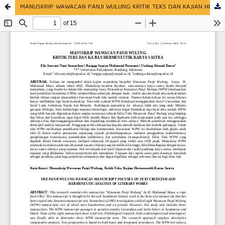
MANUSKRIP WAWACAN PANJI WULUNG KRITIK TEKS DAN KAJIAN HERMENEUTIK KARYA SASTRA