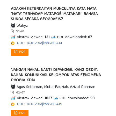
ADAKAH KETERKAITAN MUNCULNYA KATA MATA
‘MATA’ TERHADAP MATAPOÉ ‘MATAHARI’ BAHASA
SUNDA SECARA GEOGRAFIS?
Wahya
55-61
Abstrak viewed:
121
PDF downloaded:
67
DOI : 10.61296/jkbh.v8i1.414
PDF
“JANGAN NAKAL, NANTI DIPANGGIL KANG DEDI!”:
KAJIAN KOMUNIKASI KELOMPOK ATAS FENOMENA
PHOBIA KDM
Agus Setiaman, Mutia Fauziah, Azizul Rahman
62-67
Abstrak viewed:
1637
PDF downloaded:
93
DOI : 10.61296/jkbh.v8i1.415
PDF