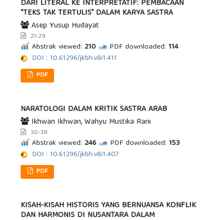
DARI LITERAL KE INTERPRETATIF: PEMBACAAN
“TEKS TAK TERTULIS” DALAM KARYA SASTRA
Asep Yusup Hudayat
21-29
Abstrak viewed:
210
PDF downloaded:
114
DOI : 10.61296/jkbh.v8i1.411
PDF
NARATOLOGI DALAM KRITIK SASTRA ARAB
Ikhwan Ikhwan, Wahyu Mustika Rani
30-38
Abstrak viewed:
246
PDF downloaded:
153
DOI : 10.61296/jkbh.v8i1.407
PDF
KISAH-KISAH HISTORIS YANG BERNUANSA KONFLIK
DAN HARMONIS DI NUSANTARA DALAM