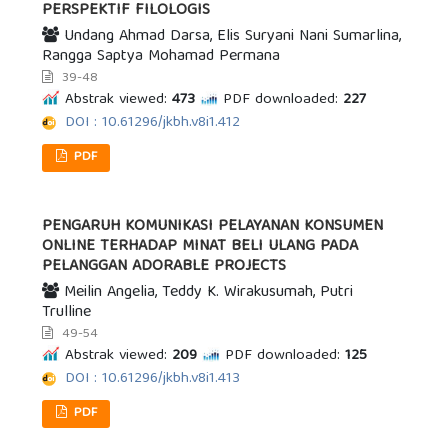
PERSPEKTIF FILOLOGIS
Undang Ahmad Darsa, Elis Suryani Nani Sumarlina,
Rangga Saptya Mohamad Permana
39-48
Abstrak viewed:
473
PDF downloaded:
227
DOI : 10.61296/jkbh.v8i1.412
PDF
PENGARUH KOMUNIKASI PELAYANAN KONSUMEN
ONLINE TERHADAP MINAT BELI ULANG PADA
PELANGGAN ADORABLE PROJECTS
Meilin Angelia, Teddy K. Wirakusumah, Putri
Trulline
49-54
Abstrak viewed:
209
PDF downloaded:
125
DOI : 10.61296/jkbh.v8i1.413
PDF