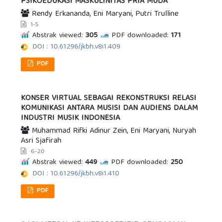
PSIKOEDUKASI MASKULINITAS PRIA MUDA
Rendy Erkananda, Eni Maryani, Putri Trulline
1-5
Abstrak viewed:
305
PDF downloaded:
171
DOI : 10.61296/jkbh.v8i1.409
PDF
KONSER VIRTUAL SEBAGAI REKONSTRUKSI RELASI
KOMUNIKASI ANTARA MUSISI DAN AUDIENS DALAM
INDUSTRI MUSIK INDONESIA
Muhammad Rifki Adinur Zein, Eni Maryani, Nuryah
Asri Sjafirah
6-20
Abstrak viewed:
449
PDF downloaded:
250
DOI : 10.61296/jkbh.v8i1.410
PDF