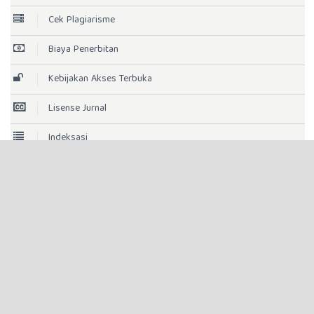
Cek Plagiarisme
Biaya Penerbitan
Kebijakan Akses Terbuka
Lisense Jurnal
Indeksasi
Statistik Pengunjung
Template
Histori Jurnal
AKREDITASI