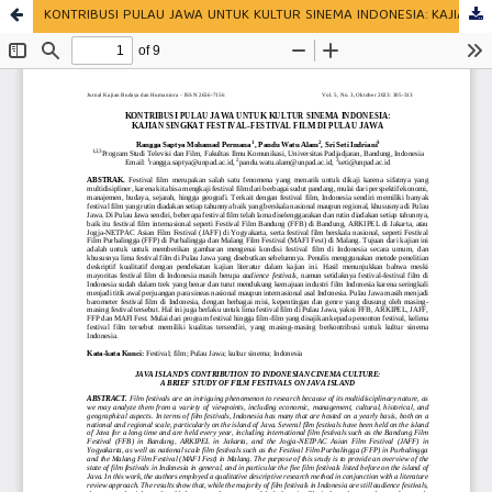
KONTRIBUSI PULAU JAWA UNTUK KULTUR SINEMA INDONESIA: KAJIAN SINGKAT FESTIVAL-FESTIVAL FILM DI PULAU JAWA