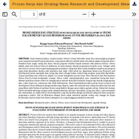
Proses Kerja dan Strategi News Research and Development iNews dalam Mengevaluasi Program News untuk Menaikkan Rating dan Share