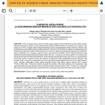
DARI IDE KE AGENDA PUBLIK: ANALISIS PRODUKSI KREATIF PROGRAM NEWS MAGAZINE SATU INDONESIA NET.