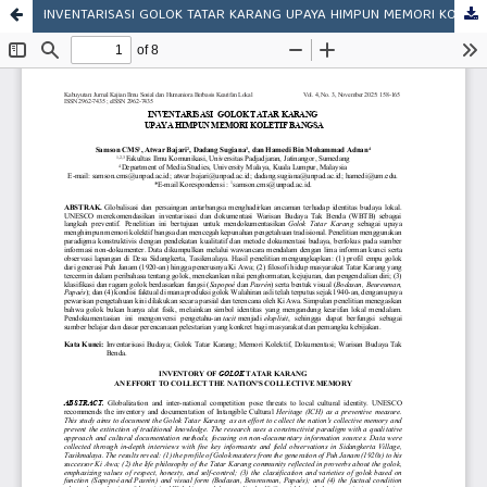
INVENTARISASI GOLOK TATAR KARANG UPAYA HIMPUN MEMORI KOLETIF BANGSA