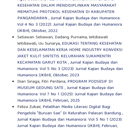
KESEHATAN DALAM MENDISIPLINKAN MASYARAKAT
MEMATUHI PROTOKOL KESEHATAN DI KABUPATEN
PANGANDARAN
,
Jurnal Kajian Budaya dan Humaniora:
Vol 4 No 3 (2022): Jurnal Kajian Budaya dan Humaniora
(JKBH), Oktober, 2022
Setiawan Setiawan, Dadang Purnama, Witdiawati
Witdiawati, Uu Sunarya,
EDUKASI TENTANG KESEHATAN
DAN KESELAMATAN KERJA HOME INDUSTRY KONVEKSI
JAKET KULIT SINTETIS KELURAHAN SUKAMENTRI
KECAMATAN GARUT KOTA
,
Jurnal Kajian Budaya dan
Humaniora: Vol 5 No 3 (2023): Jurnal Kajian Budaya dan
Humaniora (JKBH), Oktober, 2023
Dian Sinaga, Fitri Perdana,
PROGRAM PODSESIF DI
MUSEUM GEDUNG SATE
,
Jurnal Kajian Budaya dan
Humaniora: Vol 7 No 1 (2025): Jurnal Kajian Budaya dan
Humaniora (JKBH), Februari, 2025
Feliza Zubair,
Pelatihan Media Literasi Digital Bagi
Pengelola “Buruan Sae” Di Kelurahan Palasari Bandung
,
Jurnal Kajian Budaya dan Humaniora: Vol 5 No 1 (2023):
Jurnal Kajian Budaya dan Humaniora (JKBH), Februari,