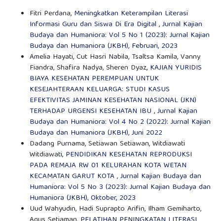
Fitri Perdana,
Meningkatkan Keterampilan Literasi
Informasi Guru dan Siswa Di Era Digital
,
Jurnal Kajian
Budaya dan Humaniora: Vol 5 No 1 (2023): Jurnal Kajian
Budaya dan Humaniora (JKBH), Februari, 2023
Amelia Hayati, Cut Hasri Nabila, Tsaltsa Kamila, Vanny
Fiandra, Shafira Nadya, Sheren Dyaz,
KAJIAN YURIDIS
BIAYA KESEHATAN PEREMPUAN UNTUK
KESEJAHTERAAN KELUARGA: STUDI KASUS
EFEKTIVITAS JAMINAN KESEHATAN NASIONAL (JKN)
TERHADAP URGENSI KESEHATAN IBU
,
Jurnal Kajian
Budaya dan Humaniora: Vol 4 No 2 (2022): Jurnal Kajian
Budaya dan Humaniora (JKBH), Juni 2022
Dadang Purnama, Setiawan Setiawan, Witdiawati
Witdiawati,
PENDIDIKAN KESEHATAN REPRODUKSI
PADA REMAJA RW 01 KELURAHAN KOTA WETAN
KECAMATAN GARUT KOTA
,
Jurnal Kajian Budaya dan
Humaniora: Vol 5 No 3 (2023): Jurnal Kajian Budaya dan
Humaniora (JKBH), Oktober, 2023
Uud Wahyudin, Hadi Suprapto Arifin, Ilham Gemiharto,
Agus Setiaman,
PELATIHAN PENINGKATAN LITERASI