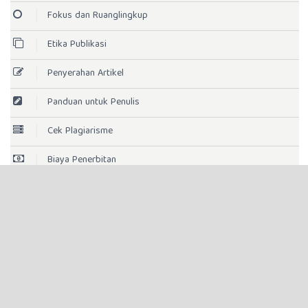
Fokus dan Ruanglingkup
Etika Publikasi
Penyerahan Artikel
Panduan untuk Penulis
Cek Plagiarisme
Biaya Penerbitan
Kebijakan Akses Terbuka
Lisense Jurnal
Indeksasi
Statistik Pengunjung
Template