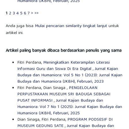
Humaniora (JKBH), Februari, 2025
1
2
3
4
5
6
7
>
>>
Anda juga bisa
Mulai pencarian similarity tingkat lanjut
untuk
artikel ini.
Artikel paling banyak dibaca berdasarkan penulis yang sama
Fitri Perdana,
Meningkatkan Keterampilan Literasi
Informasi Guru dan Siswa Di Era Digital
,
Jurnal Kajian
Budaya dan Humaniora: Vol 5 No 1 (2023): Jurnal Kajian
Budaya dan Humaniora (JKBH), Februari, 2023
Fitri Perdana, Dian Sinaga ,
PENGELOLAAN
PERPUSTAKAAN MUSEUM SRI BADUGA SEBAGAI
PUSAT INFORMASI
,
Jurnal Kajian Budaya dan
Humaniora: Vol 7 No 1 (2025): Jurnal Kajian Budaya dan
Humaniora (JKBH), Februari, 2025
Dian Sinaga, Fitri Perdana,
PROGRAM PODSESIF DI
MUSEUM GEDUNG SATE
,
Jurnal Kajian Budaya dan