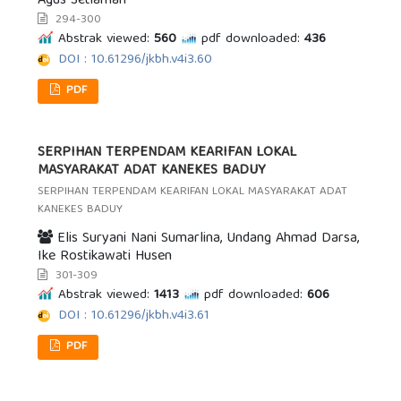
Agus Setiaman
294-300
Abstrak viewed:
560
pdf downloaded:
436
DOI : 10.61296/jkbh.v4i3.60
PDF
SERPIHAN TERPENDAM KEARIFAN LOKAL
MASYARAKAT ADAT KANEKES BADUY
SERPIHAN TERPENDAM KEARIFAN LOKAL MASYARAKAT ADAT
KANEKES BADUY
Elis Suryani Nani Sumarlina, Undang Ahmad Darsa,
Ike Rostikawati Husen
301-309
Abstrak viewed:
1413
pdf downloaded:
606
DOI : 10.61296/jkbh.v4i3.61
PDF