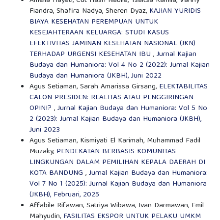
Amelia Hayati, Cut Hasri Nabila, Tsaltsa Kamila, Vanny
Fiandra, Shafira Nadya, Sheren Dyaz,
KAJIAN YURIDIS
BIAYA KESEHATAN PEREMPUAN UNTUK
KESEJAHTERAAN KELUARGA: STUDI KASUS
EFEKTIVITAS JAMINAN KESEHATAN NASIONAL (JKN)
TERHADAP URGENSI KESEHATAN IBU
,
Jurnal Kajian
Budaya dan Humaniora: Vol 4 No 2 (2022): Jurnal Kajian
Budaya dan Humaniora (JKBH), Juni 2022
Agus Setiaman, Sarah Amarissa Girsang,
ELEKTABILITAS
CALON PRESIDEN: REALITAS ATAU PENGGIRINGAN
OPINI?
,
Jurnal Kajian Budaya dan Humaniora: Vol 5 No
2 (2023): Jurnal Kajian Budaya dan Humaniora (JKBH),
Juni 2023
Agus Setiaman, Kismiyati El Karimah, Muhammad Fadil
Muzaky,
PENDEKATAN BERBASIS KOMUNITAS
LINGKUNGAN DALAM PEMILIHAN KEPALA DAERAH DI
KOTA BANDUNG
,
Jurnal Kajian Budaya dan Humaniora:
Vol 7 No 1 (2025): Jurnal Kajian Budaya dan Humaniora
(JKBH), Februari, 2025
Affabile Rifawan, Satriya Wibawa, Ivan Darmawan, Emil
Mahyudin,
FASILITAS EKSPOR UNTUK PELAKU UMKM