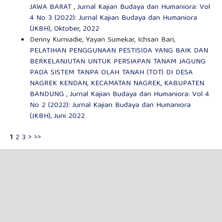
JAWA BARAT
,
Jurnal Kajian Budaya dan Humaniora: Vol
4 No 3 (2022): Jurnal Kajian Budaya dan Humaniora
(JKBH), Oktober, 2022
Denny Kurniadie, Yayan Sumekar, Ichsan Bari,
PELATIHAN PENGGUNAAN PESTISIDA YANG BAIK DAN
BERKELANJUTAN UNTUK PERSIAPAN TANAM JAGUNG
PADA SISTEM TANPA OLAH TANAH (TOT) DI DESA
NAGREK KENDAN, KECAMATAN NAGREK, KABUPATEN
BANDUNG
,
Jurnal Kajian Budaya dan Humaniora: Vol 4
No 2 (2022): Jurnal Kajian Budaya dan Humaniora
(JKBH), Juni 2022
1
2
3
>
>>
Anda juga bisa
Mulai pencarian similarity tingkat lanjut
untuk
artikel ini.
PENYERAHAN ARTIKEL