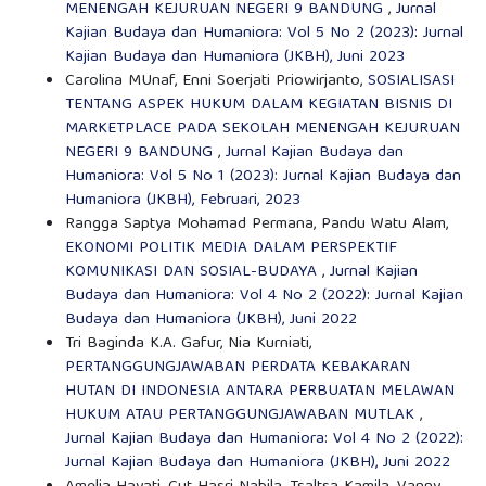
MENENGAH KEJURUAN NEGERI 9 BANDUNG
,
Jurnal
Kajian Budaya dan Humaniora: Vol 5 No 2 (2023): Jurnal
Kajian Budaya dan Humaniora (JKBH), Juni 2023
Carolina MUnaf, Enni Soerjati Priowirjanto,
SOSIALISASI
TENTANG ASPEK HUKUM DALAM KEGIATAN BISNIS DI
MARKETPLACE PADA SEKOLAH MENENGAH KEJURUAN
NEGERI 9 BANDUNG
,
Jurnal Kajian Budaya dan
Humaniora: Vol 5 No 1 (2023): Jurnal Kajian Budaya dan
Humaniora (JKBH), Februari, 2023
Rangga Saptya Mohamad Permana, Pandu Watu Alam,
EKONOMI POLITIK MEDIA DALAM PERSPEKTIF
KOMUNIKASI DAN SOSIAL-BUDAYA
,
Jurnal Kajian
Budaya dan Humaniora: Vol 4 No 2 (2022): Jurnal Kajian
Budaya dan Humaniora (JKBH), Juni 2022
Tri Baginda K.A. Gafur, Nia Kurniati,
PERTANGGUNGJAWABAN PERDATA KEBAKARAN
HUTAN DI INDONESIA ANTARA PERBUATAN MELAWAN
HUKUM ATAU PERTANGGUNGJAWABAN MUTLAK
,
Jurnal Kajian Budaya dan Humaniora: Vol 4 No 2 (2022):
Jurnal Kajian Budaya dan Humaniora (JKBH), Juni 2022