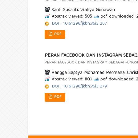
KOMUNIKASI BERMEDIA: PENGELOLAAN PESAN OLEH
Santi Susanti; Wahyu Gunawan
Abstrak viewed:
585
pdf downloaded:
2
DOI : 10.61296/jkbh.v6i3.267
PDF
PERAN FACEBOOK DAN INSTAGRAM SEBAG
PERAN FACEBOOK DAN INSTAGRAM SEBAGAI FUNG
Rangga Saptya Mohamad Permana, Christi
Abstrak viewed:
801
pdf downloaded:
2
DOI : 10.61296/jkbh.v6i3.279
PDF