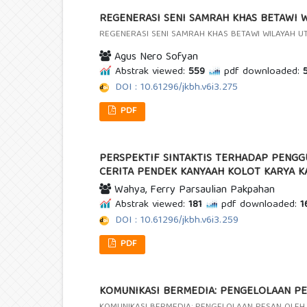
REGENERASI SENI SAMRAH KHAS BETAWI W
REGENERASI SENI SAMRAH KHAS BETAWI WILAYAH U
Agus Nero Sofyan
Abstrak viewed:
559
pdf downloaded:
5
DOI : 10.61296/jkbh.v6i3.275
PDF
PERSPEKTIF SINTAKTIS TERHADAP PENG
CERITA PENDEK KANYAAH KOLOT KARYA K
Wahya, Ferry Parsaulian Pakpahan
Abstrak viewed:
181
pdf downloaded:
1
DOI : 10.61296/jkbh.v6i3.259
PDF
KOMUNIKASI BERMEDIA: PENGELOLAAN PE