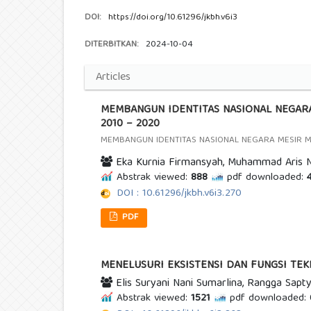
DOI:
https://doi.org/10.61296/jkbh.v6i3
DITERBITKAN:
2024-10-04
Articles
MEMBANGUN IDENTITAS NASIONAL NEGARA 
2010 – 2020
MEMBANGUN IDENTITAS NASIONAL NEGARA MESIR MEL
Eka Kurnia Firmansyah, Muhammad Aris 
Abstrak viewed:
888
pdf downloaded:
4
DOI : 10.61296/jkbh.v6i3.270
PDF
MENELUSURI EKSISTENSI DAN FUNGSI TE
Elis Suryani Nani Sumarlina, Rangga Sa
Abstrak viewed:
1521
pdf downloaded: