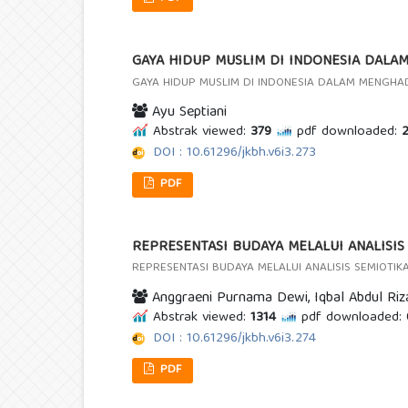
GAYA HIDUP MUSLIM DI INDONESIA DALAM
GAYA HIDUP MUSLIM DI INDONESIA DALAM MENGHAD
Ayu Septiani
Abstrak viewed:
379
pdf downloaded:
2
DOI : 10.61296/jkbh.v6i3.273
PDF
REPRESENTASI BUDAYA MELALUI ANALISI
REPRESENTASI BUDAYA MELALUI ANALISIS SEMIOT
Anggraeni Purnama Dewi, Iqbal Abdul Riz
Abstrak viewed:
1314
pdf downloaded:
DOI : 10.61296/jkbh.v6i3.274
PDF