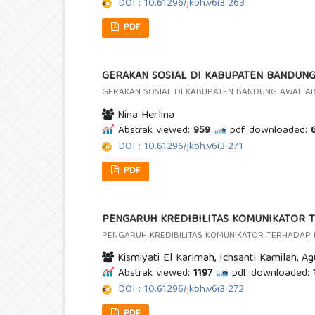
DOI : 10.61296/jkbh.v6i3.263
PDF
GERAKAN SOSIAL DI KABUPATEN BANDUNG
GERAKAN SOSIAL DI KABUPATEN BANDUNG AWAL AB
Nina Herlina
Abstrak viewed:
959
pdf downloaded:
6
DOI : 10.61296/jkbh.v6i3.271
PDF
PENGARUH KREDIBILITAS KOMUNIKATOR 
PENGARUH KREDIBILITAS KOMUNIKATOR TERHADAP 
Kismiyati El Karimah, Ichsanti Kamilah, A
Abstrak viewed:
1197
pdf downloaded:
DOI : 10.61296/jkbh.v6i3.272
PDF