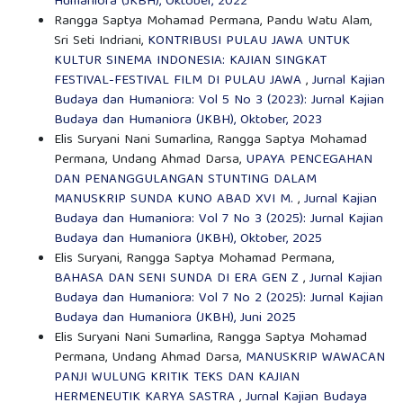
Humaniora (JKBH), Oktober, 2022
Rangga Saptya Mohamad Permana, Pandu Watu Alam,
Sri Seti Indriani,
KONTRIBUSI PULAU JAWA UNTUK
KULTUR SINEMA INDONESIA: KAJIAN SINGKAT
FESTIVAL-FESTIVAL FILM DI PULAU JAWA
,
Jurnal Kajian
Budaya dan Humaniora: Vol 5 No 3 (2023): Jurnal Kajian
Budaya dan Humaniora (JKBH), Oktober, 2023
Elis Suryani Nani Sumarlina, Rangga Saptya Mohamad
Permana, Undang Ahmad Darsa,
UPAYA PENCEGAHAN
DAN PENANGGULANGAN STUNTING DALAM
MANUSKRIP SUNDA KUNO ABAD XVI M.
,
Jurnal Kajian
Budaya dan Humaniora: Vol 7 No 3 (2025): Jurnal Kajian
Budaya dan Humaniora (JKBH), Oktober, 2025
Elis Suryani, Rangga Saptya Mohamad Permana,
BAHASA DAN SENI SUNDA DI ERA GEN Z
,
Jurnal Kajian
Budaya dan Humaniora: Vol 7 No 2 (2025): Jurnal Kajian
Budaya dan Humaniora (JKBH), Juni 2025
Elis Suryani Nani Sumarlina, Rangga Saptya Mohamad
Permana, Undang Ahmad Darsa,
MANUSKRIP WAWACAN
PANJI WULUNG KRITIK TEKS DAN KAJIAN
HERMENEUTIK KARYA SASTRA
,
Jurnal Kajian Budaya