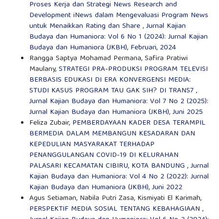
Proses Kerja dan Strategi News Research and
Development iNews dalam Mengevaluasi Program News
untuk Menaikkan Rating dan Share
,
Jurnal Kajian
Budaya dan Humaniora: Vol 6 No 1 (2024): Jurnal Kajian
Budaya dan Humaniora (JKBH), Februari, 2024
Rangga Saptya Mohamad Permana, Safira Pratiwi
Maulany,
STRATEGI PRA-PRODUKSI PROGRAM TELEVISI
BERBASIS EDUKASI DI ERA KONVERGENSI MEDIA:
STUDI KASUS PROGRAM TAU GAK SIH? DI TRANS7
,
Jurnal Kajian Budaya dan Humaniora: Vol 7 No 2 (2025):
Jurnal Kajian Budaya dan Humaniora (JKBH), Juni 2025
Feliza Zubair,
PEMBERDAYAAN KADER DESA TERAMPIL
BERMEDIA DALAM MEMBANGUN KESADARAN DAN
KEPEDULIAN MASYARAKAT TERHADAP
PENANGGULANGAN COVID-19 DI KELURAHAN
PALASARI KECAMATAN CIBIRU, KOTA BANDUNG
,
Jurnal
Kajian Budaya dan Humaniora: Vol 4 No 2 (2022): Jurnal
Kajian Budaya dan Humaniora (JKBH), Juni 2022
Agus Setiaman, Nabila Putri Zasa, Kismiyati El Karimah,
PERSPEKTIF MEDIA SOSIAL TENTANG KEBAHAGIAAN
,