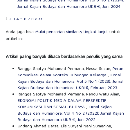
Jurnal Kajian Budaya dan Humaniora: Vol 6 No 2 (2024):
Jurnal Kajian Budaya dan Humaniora (JKBH), Juni 2024
1
2
3
4
5
6
7
8
>
>>
Anda juga bisa
Mulai pencarian similarity tingkat lanjut
untuk
artikel ini.
Artikel paling banyak dibaca berdasarkan penulis yang sama
Rangga Saptya Mohamad Permana, Nessa Suzan,
Peran
Komunikasi dalam Konteks Hubungan Keluarga
,
Jurnal
Kajian Budaya dan Humaniora: Vol 5 No 1 (2023): Jurnal
Kajian Budaya dan Humaniora (JKBH), Februari, 2023
Rangga Saptya Mohamad Permana, Pandu Watu Alam,
EKONOMI POLITIK MEDIA DALAM PERSPEKTIF
KOMUNIKASI DAN SOSIAL-BUDAYA
,
Jurnal Kajian
Budaya dan Humaniora: Vol 4 No 2 (2022): Jurnal Kajian
Budaya dan Humaniora (JKBH), Juni 2022
Undang Ahmad Darsa, Elis Suryani Nani Sumarlina,