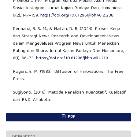
Promosi On-Air Program Garuda Melalui Akun Media
Sosial Instagram. Jurnal Kajian Budaya Dan Humaniora,
6(2), 147–159.
https://doi.org/10.61296/jkbh.v6i2.238
Permana, R. S. M., & Naifah, D. R. (2024). Proses Kerja
dan Strategi News Research and Development iNews
dalam Mengevaluasi Program News untuk Menaikkan
Rating dan Share. Jurnal Kajian Budaya Dan Humaniora,
6(1), 66–73.
https://doi.org/10.61296/jkbh.v6i1.219
Rogers, E. M. (1983). Diffusion of Innovations. The Free
Press.
Sugiyono. (2016). Metode Penelitian Kuantitatif, Kualitatif,
dan R&D. Alfabeta.
PDF
DITERBITKAN