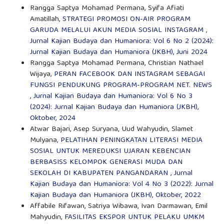
Rangga Saptya Mohamad Permana, Syifa Afiati
Amatillah,
STRATEGI PROMOSI ON-AIR PROGRAM
GARUDA MELALUI AKUN MEDIA SOSIAL INSTAGRAM
,
Jurnal Kajian Budaya dan Humaniora: Vol 6 No 2 (2024):
Jurnal Kajian Budaya dan Humaniora (JKBH), Juni 2024
Rangga Saptya Mohamad Permana, Christian Nathael
Wijaya,
PERAN FACEBOOK DAN INSTAGRAM SEBAGAI
FUNGSI PENDUKUNG PROGRAM-PROGRAM NET. NEWS
,
Jurnal Kajian Budaya dan Humaniora: Vol 6 No 3
(2024): Jurnal Kajian Budaya dan Humaniora (JKBH),
Oktober, 2024
Atwar Bajari, Asep Suryana, Uud Wahyudin, Slamet
Mulyana,
PELATIHAN PENINGKATAN LITERASI MEDIA
SOSIAL UNTUK MEREDUKSI UJARAN KEBENCIAN
BERBASISS KELOMPOK GENERASI MUDA DAN
SEKOLAH DI KABUPATEN PANGANDARAN
,
Jurnal
Kajian Budaya dan Humaniora: Vol 4 No 3 (2022): Jurnal
Kajian Budaya dan Humaniora (JKBH), Oktober, 2022
Affabile Rifawan, Satriya Wibawa, Ivan Darmawan, Emil
Mahyudin,
FASILITAS EKSPOR UNTUK PELAKU UMKM