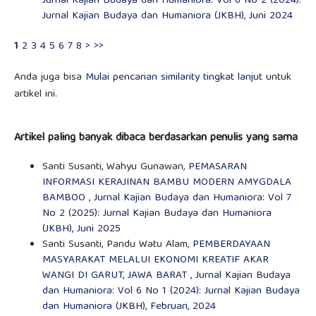
Jurnal Kajian Budaya dan Humaniora: Vol 6 No 2 (2024):
Jurnal Kajian Budaya dan Humaniora (JKBH), Juni 2024
1
2
3
4
5
6
7
8
>
>>
Anda juga bisa
Mulai pencarian similarity tingkat lanjut
untuk
artikel ini.
Artikel paling banyak dibaca berdasarkan penulis yang sama
Santi Susanti, Wahyu Gunawan,
PEMASARAN
INFORMASI KERAJINAN BAMBU MODERN AMYGDALA
BAMBOO
,
Jurnal Kajian Budaya dan Humaniora: Vol 7
No 2 (2025): Jurnal Kajian Budaya dan Humaniora
(JKBH), Juni 2025
Santi Susanti, Pandu Watu Alam,
PEMBERDAYAAN
MASYARAKAT MELALUI EKONOMI KREATIF AKAR
WANGI DI GARUT, JAWA BARAT
,
Jurnal Kajian Budaya
dan Humaniora: Vol 6 No 1 (2024): Jurnal Kajian Budaya
dan Humaniora (JKBH), Februari, 2024