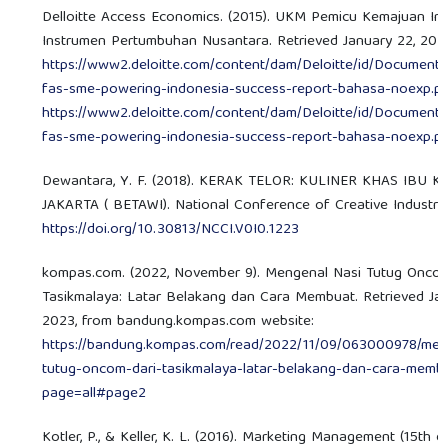
Delloitte Access Economics. (2015). UKM Pemicu Kemajuan Ind
Instrumen Pertumbuhan Nusantara. Retrieved January 22, 202
https://www2.deloitte.com/content/dam/Deloitte/id/Documents
fas-sme-powering-indonesia-success-report-bahasa-noexp.p
https://www2.deloitte.com/content/dam/Deloitte/id/Documents
fas-sme-powering-indonesia-success-report-bahasa-noexp.p
Dewantara, Y. F. (2018). KERAK TELOR: KULINER KHAS IBU K
JAKARTA ( BETAWI). National Conference of Creative Industry, 
https://doi.org/10.30813/NCCI.V0I0.1223
kompas.com. (2022, November 9). Mengenal Nasi Tutug Oncom
Tasikmalaya: Latar Belakang dan Cara Membuat. Retrieved Jan
2023, from bandung.kompas.com website:
https://bandung.kompas.com/read/2022/11/09/063000978/men
tutug-oncom-dari-tasikmalaya-latar-belakang-dan-cara-memb
page=all#page2
Kotler, P., & Keller, K. L. (2016). Marketing Management (15th ed