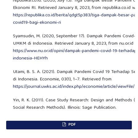
republika.co.id. (2020, July 15). Tiga Dampak Besar Pandemi C
Ekonomi RI. Retrieved January 8, 2023, from republika.co.id we
https://republika.co.id/berita/qdgt5p383/tiga-dampak-besar-pa
covid19-bagi-ekonomi-ri
Syamsudin, M. (2020, September 17). Dampak Pandemi Covid-1
UMKM di Indonesia. Retrieved January 8, 2023, from nu.or.id w
https://www.nu.or.id/opini/dampak-pandemi-covid-19-terhada
indonesia-HEHYh
Utami, B. S. A. (2021). Dampak Pandemi Covid 19 Terhadap S
di Indonesia. Economie, 03(1), 1–7. Retrieved from
https://journal.uwks.ac.id/index.php/economie/article/viewFile/
Yin, R. K. (2011). Case Study Research: Design and Methods (A
Social Research Methods). Illinois: Sage Publication.
PDF