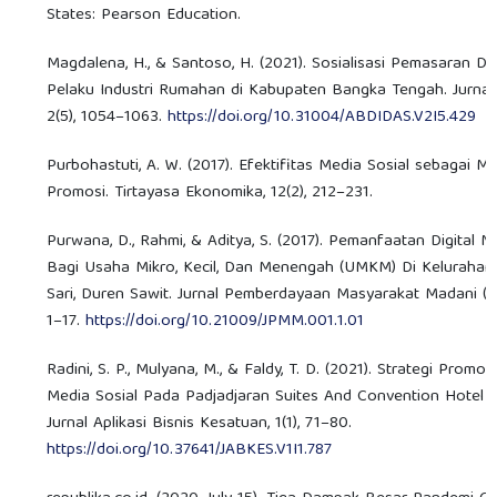
States: Pearson Education.
Magdalena, H., & Santoso, H. (2021). Sosialisasi Pemasaran Dig
Pelaku Industri Rumahan di Kabupaten Bangka Tengah. Jurnal
2(5), 1054–1063.
https://doi.org/10.31004/ABDIDAS.V2I5.429
Purbohastuti, A. W. (2017). Efektifitas Media Sosial sebagai M
Promosi. Tirtayasa Ekonomika, 12(2), 212–231.
Purwana, D., Rahmi, & Aditya, S. (2017). Pemanfaatan Digital M
Bagi Usaha Mikro, Kecil, Dan Menengah (UMKM) Di Kelurahan
Sari, Duren Sawit. Jurnal Pemberdayaan Masyarakat Madani (JP
1–17.
https://doi.org/10.21009/JPMM.001.1.01
Radini, S. P., Mulyana, M., & Faldy, T. D. (2021). Strategi Promos
Media Sosial Pada Padjadjaran Suites And Convention Hotel 
Jurnal Aplikasi Bisnis Kesatuan, 1(1), 71–80.
https://doi.org/10.37641/JABKES.V1I1.787