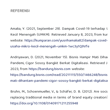
REFERENSI
Amalia, Y. (2021, September 29). Dampak Covid-19 terhadap U
Kecil Menengah (UMKM). Retrieved January 8, 2023, from ku
website:
https://kumparan.com/yusrihamalia82/dampak-covid-1
usaha-mikro-kecil-menengah-umkm-1wc3y1Q9Vfe
Andriyawan, D. (2021, November 15). Bisnis Hampir Mati Diha
Pandemi, Cigor Sosoy Bangkit Berkat Digitalisasi. Retrieved Ja
2023, from
https://bandung.bisnis.com
website:
https://bandung.bisnis.com/read/20211115/550/1466248/bisnis-
mati-dihantam-pandemi-cigor-sosoy-bangkit-berkat-digitalisas
Bruhn, M., Schoenmueller, V., & Schäfer, D. B. (2012). Are socia
replacing traditional media in terms of brand equity creation?
https://doi.org/10.1108/01409171211255948