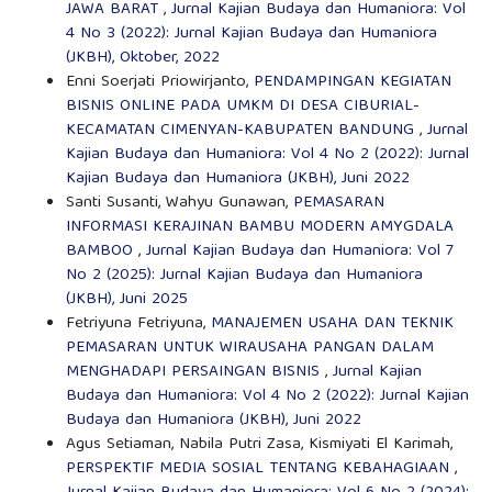
JAWA BARAT
,
Jurnal Kajian Budaya dan Humaniora: Vol
4 No 3 (2022): Jurnal Kajian Budaya dan Humaniora
(JKBH), Oktober, 2022
Enni Soerjati Priowirjanto,
PENDAMPINGAN KEGIATAN
BISNIS ONLINE PADA UMKM DI DESA CIBURIAL-
KECAMATAN CIMENYAN-KABUPATEN BANDUNG
,
Jurnal
Kajian Budaya dan Humaniora: Vol 4 No 2 (2022): Jurnal
Kajian Budaya dan Humaniora (JKBH), Juni 2022
Santi Susanti, Wahyu Gunawan,
PEMASARAN
INFORMASI KERAJINAN BAMBU MODERN AMYGDALA
BAMBOO
,
Jurnal Kajian Budaya dan Humaniora: Vol 7
No 2 (2025): Jurnal Kajian Budaya dan Humaniora
(JKBH), Juni 2025
Fetriyuna Fetriyuna,
MANAJEMEN USAHA DAN TEKNIK
PEMASARAN UNTUK WIRAUSAHA PANGAN DALAM
MENGHADAPI PERSAINGAN BISNIS
,
Jurnal Kajian
Budaya dan Humaniora: Vol 4 No 2 (2022): Jurnal Kajian
Budaya dan Humaniora (JKBH), Juni 2022
Agus Setiaman, Nabila Putri Zasa, Kismiyati El Karimah,
PERSPEKTIF MEDIA SOSIAL TENTANG KEBAHAGIAAN
,