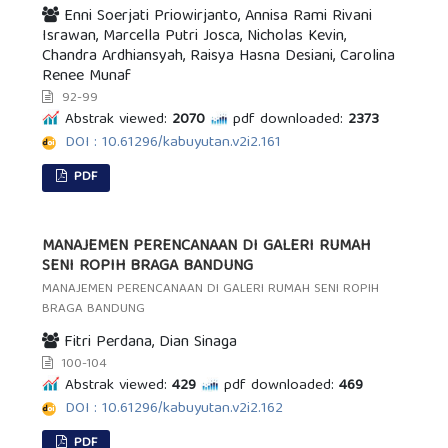
Enni Soerjati Priowirjanto, Annisa Rami Rivani
Israwan, Marcella Putri Josca, Nicholas Kevin,
Chandra Ardhiansyah, Raisya Hasna Desiani, Carolina
Renee Munaf
92-99
Abstrak viewed:
2070
pdf downloaded:
2373
DOI : 10.61296/kabuyutan.v2i2.161
PDF
MANAJEMEN PERENCANAAN DI GALERI RUMAH
SENI ROPIH BRAGA BANDUNG
MANAJEMEN PERENCANAAN DI GALERI RUMAH SENI ROPIH
BRAGA BANDUNG
Fitri Perdana, Dian Sinaga
100-104
Abstrak viewed:
429
pdf downloaded:
469
DOI : 10.61296/kabuyutan.v2i2.162
PDF