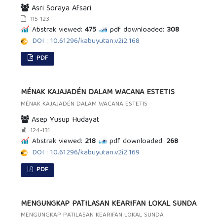
Asri Soraya Afsari
115-123
Abstrak viewed:
475
pdf downloaded:
308
DOI : 10.61296/kabuyutan.v2i2.168
PDF
MÉNAK KAJAJADÉN DALAM WACANA ESTETIS
MÉNAK KAJAJADÉN DALAM WACANA ESTETIS
Asep Yusup Hudayat
124-131
Abstrak viewed:
218
pdf downloaded:
268
DOI : 10.61296/kabuyutan.v2i2.169
PDF
MENGUNGKAP PATILASAN KEARIFAN LOKAL SUNDA
MENGUNGKAP PATILASAN KEARIFAN LOKAL SUNDA