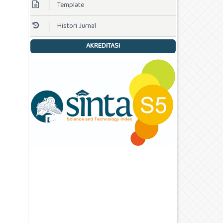
Template
Histori Jurnal
AKREDITASI