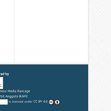
red by
aness Media Rancage
rbit Anggota IKAPI)
CC BY 4.0
YUTAN
is licensed under