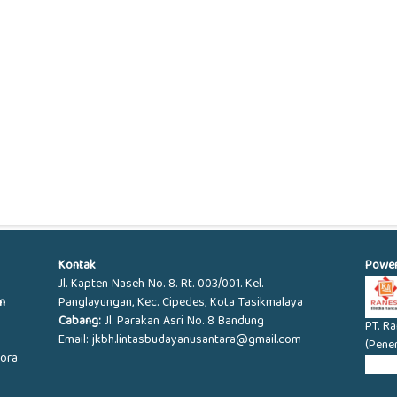
Kontak
Powe
Jl. Kapten Naseh No. 8. Rt. 003/001. Kel.
n
Panglayungan, Kec. Cipedes, Kota Tasikmalaya
Cabang:
Jl. Parakan Asri No. 8 Bandung
PT. R
Email: jkbh.lintasbudayanusantara@gmail.com
(Pene
iora
KABU