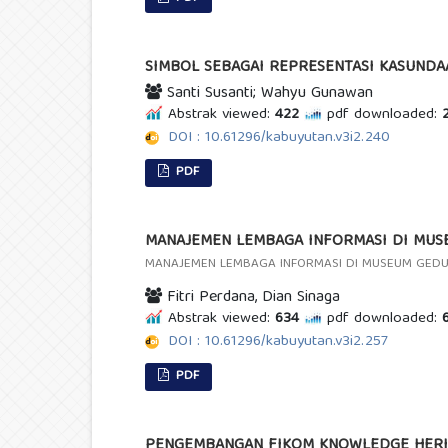
SIMBOL SEBAGAI REPRESENTASI KASUNDA
Santi Susanti; Wahyu Gunawan
Abstrak viewed:
422
pdf downloaded:
2
DOI : 10.61296/kabuyutan.v3i2.240
PDF
MANAJEMEN LEMBAGA INFORMASI DI MUS
MANAJEMEN LEMBAGA INFORMASI DI MUSEUM GED
Fitri Perdana, Dian Sinaga
Abstrak viewed:
634
pdf downloaded:
6
DOI : 10.61296/kabuyutan.v3i2.257
PDF
PENGEMBANGAN FIKOM KNOWLEDGE HERIT