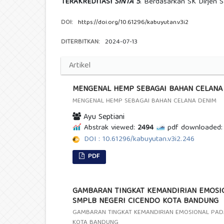
TERAKREDITASI
SINTA 5
. Berdasarkan SK Dirjen 
DOI:
https://doi.org/10.61296/kabuyutan.v3i2
DITERBITKAN:
2024-07-13
Artikel
MENGENAL HEMP SEBAGAI BAHAN CELANA
MENGENAL HEMP SEBAGAI BAHAN CELANA DENIM
Ayu Septiani
Abstrak viewed:
2494
pdf downloaded:
DOI : 10.61296/kabuyutan.v3i2.246
PDF
GAMBARAN TINGKAT KEMANDIRIAN EMOSI
SMPLB NEGERI CICENDO KOTA BANDUNG
GAMBARAN TINGKAT KEMANDIRIAN EMOSIONAL PAD
KOTA BANDUNG