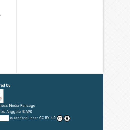
5
red by
aness Media Rancage
rbit Anggota IKAPI)
CC BY 4.0
YUTAN
is licensed under