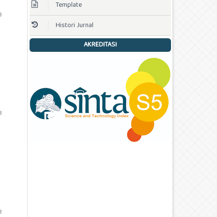
Template
8
Histori Jurnal
AKREDITASI
3
8