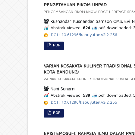
PENGETAHUAN FIKOM UNPAD
PENGEMBANGAN FIKOM KNOWLEDGE HERITAGE SEBA
Kusnandar Kusnandar, Samson CMS, Evi N
Abstrak viewed:
624
pdf downloaded:
3
DOI : 10.61296/kabuyutan.v3i2.256
PDF
VARIAN KOSAKATA KULINER TRADISIONAL 
KOTA BANDUNG)
VARIAN KOSAKATA KULINER TRADISIONAL SUNDA BE
Nani Sunarni
Abstrak viewed:
539
pdf downloaded:
5
DOI : 10.61296/kabuyutan.v3i2.255
PDF
EPISTEMOSUFI: RAHASIA ILMU DALAM PAN