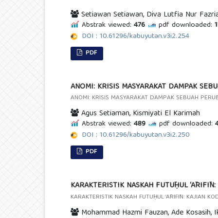
Setiawan Setiawan, Diva Lutfia Nur Fazri
Abstrak viewed:
476
pdf downloaded:
1
DOI : 10.61296/kabuyutan.v3i2.254
PDF
ANOMI: KRISIS MASYARAKAT DAMPAK SEB
ANOMI: KRISIS MASYARAKAT DAMPAK SEBUAH PERU
Agus Setiaman, Kismiyati El Karimah
Abstrak viewed:
489
pdf downloaded:
4
DOI : 10.61296/kabuyutan.v3i2.250
PDF
KARAKTERISTIK NASKAH FUTŪḤUL ‘ĀRIFĪN:
KARAKTERISTIK NASKAH FUTŪḤUL ‘ĀRIFĪN: KAJIAN K
Mohammad Hazmi Fauzan, Ade Kosasih, I