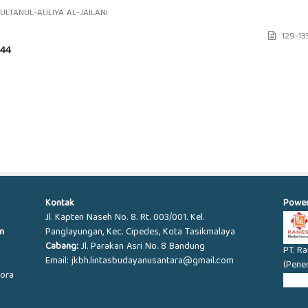
LTANUL-AULIYA AL-JAILANI
129-13
44
Kontak
Powe
Jl. Kapten Naseh No. 8. Rt. 003/001. Kel.
n
Panglayungan, Kec. Cipedes, Kota Tasikmalaya
Cabang:
Jl. Parakan Asri No. 8 Bandung
PT. R
Email: jkbh.lintasbudayanusantara@gmail.com
(Pene
iora
KABU