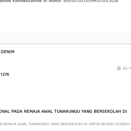
Saintek Kemdiktisaintek RI Nomor 355/DST/D.D1/HM.01.01/2026
 DENIM
65-7
1276
ONAL PADA REMAJA AWAL TUNARUNGU YANG BERSEKOLAH DI
A REMAJA AWAL TUNARUNGU YANG BERSEKOLAH DI SMPLB NEGERI CICENDO