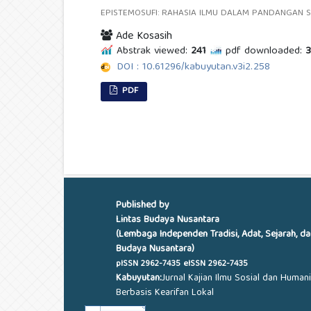
EPISTEMOSUFI: RAHASIA ILMU DALAM PANDANGAN SU
Ade Kosasih
Abstrak viewed:
241
pdf downloaded:
3
DOI : 10.61296/kabuyutan.v3i2.258
PDF
Published by
Lintas Budaya Nusantara
(Lembaga Independen Tradisi, Adat, Sejarah, da
Budaya Nusantara)
pISSN
2962-7435
eISSN
2962-7435
Kabuyutan:
Jurnal Kajian Ilmu Sosial dan Human
Berbasis Kearifan Lokal