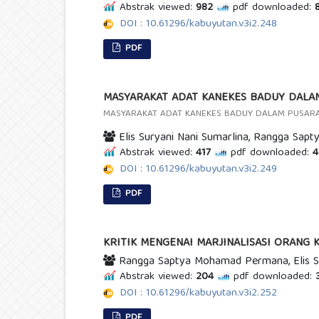
Abstrak viewed:
982
pdf downloaded:
8
DOI : 10.61296/kabuyutan.v3i2.248
PDF
MASYARAKAT ADAT KANEKES BADUY DALAM 
MASYARAKAT ADAT KANEKES BADUY DALAM PUSARAN 
Elis Suryani Nani Sumarlina, Rangga Sa
Abstrak viewed:
417
pdf downloaded:
4
DOI : 10.61296/kabuyutan.v3i2.249
PDF
KRITIK MENGENAI MARJINALISASI ORANG 
Rangga Saptya Mohamad Permana, Elis Su
Abstrak viewed:
204
pdf downloaded:
3
DOI : 10.61296/kabuyutan.v3i2.252
PDF