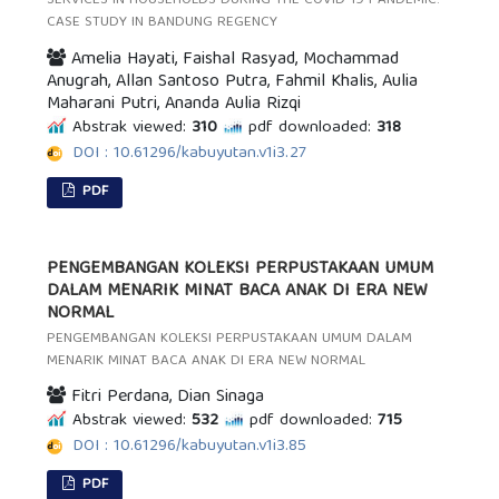
SERVICES IN HOUSEHOLDS DURING THE COVID-19 PANDEMIC:
CASE STUDY IN BANDUNG REGENCY
Amelia Hayati, Faishal Rasyad, Mochammad
Anugrah, Allan Santoso Putra, Fahmil Khalis, Aulia
Maharani Putri, Ananda Aulia Rizqi
Abstrak viewed:
310
pdf downloaded:
318
DOI : 10.61296/kabuyutan.v1i3.27
PDF
PENGEMBANGAN KOLEKSI PERPUSTAKAAN UMUM
DALAM MENARIK MINAT BACA ANAK DI ERA NEW
NORMAL
PENGEMBANGAN KOLEKSI PERPUSTAKAAN UMUM DALAM
MENARIK MINAT BACA ANAK DI ERA NEW NORMAL
Fitri Perdana, Dian Sinaga
Abstrak viewed:
532
pdf downloaded:
715
DOI : 10.61296/kabuyutan.v1i3.85
PDF