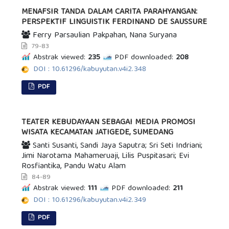
MENAFSIR TANDA DALAM CARITA PARAHYANGAN:
PERSPEKTIF LINGUISTIK FERDINAND DE SAUSSURE
Ferry Parsaulian Pakpahan, Nana Suryana
79-83
Abstrak viewed:
235
PDF downloaded:
208
DOI : 10.61296/kabuyutan.v4i2.348
PDF
TEATER KEBUDAYAAN SEBAGAI MEDIA PROMOSI
WISATA KECAMATAN JATIGEDE, SUMEDANG
Santi Susanti, Sandi Jaya Saputra; Sri Seti Indriani;
Jimi Narotama Mahameruaji, Lilis Puspitasari; Evi
Rosfiantika, Pandu Watu Alam
84-89
Abstrak viewed:
111
PDF downloaded:
211
DOI : 10.61296/kabuyutan.v4i2.349
PDF