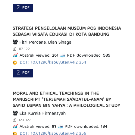
PDF
STRATEGI PENGELOLAAN MUSEUM POS INDONESIA
SEBAGAI WISATA EDUKASI DI KOTA BANDUNG
Fitri Perdana, Dian Sinaga
117-122
Abstrak viewed:
261
PDF downloaded:
535
DOI : 10.61296/kabuyutan.v4i2.354
PDF
MORAL AND ETHICAL TEACHINGS IN THE
MANUSCRIPT "TERJEMAH SA'ADATUL-ANAM" BY
SAYID USMAN BIN YAHYA : A PHILOLOGICAL STUDY
Eka Kurnia Firmansyah
123-127
Abstrak viewed:
91
PDF downloaded:
134
DOI : 10.61296/kabuyutan.v4i2.356