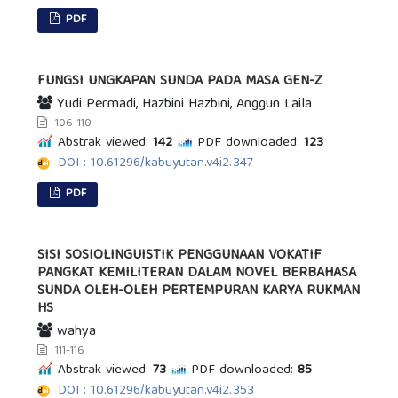
PDF
FUNGSI UNGKAPAN SUNDA PADA MASA GEN-Z
Yudi Permadi, Hazbini Hazbini, Anggun Laila
106-110
Abstrak viewed:
142
PDF downloaded:
123
DOI : 10.61296/kabuyutan.v4i2.347
PDF
SISI SOSIOLINGUISTIK PENGGUNAAN VOKATIF
PANGKAT KEMILITERAN DALAM NOVEL BERBAHASA
SUNDA OLEH-OLEH PERTEMPURAN KARYA RUKMAN
HS
wahya
111-116
Abstrak viewed:
73
PDF downloaded:
85
DOI : 10.61296/kabuyutan.v4i2.353