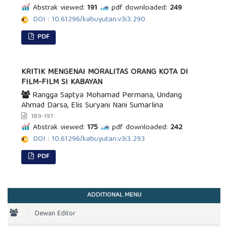
Abstrak viewed:
191
pdf downloaded:
249
DOI : 10.61296/kabuyutan.v3i3.290
PDF
KRITIK MENGENAI MORALITAS ORANG KOTA DI
FILM-FILM SI KABAYAN
Rangga Saptya Mohamad Permana, Undang
Ahmad Darsa, Elis Suryani Nani Sumarlina
189-197
Abstrak viewed:
175
pdf downloaded:
242
DOI : 10.61296/kabuyutan.v3i3.293
PDF
ADDITIONAL MENU
Dewan Editor