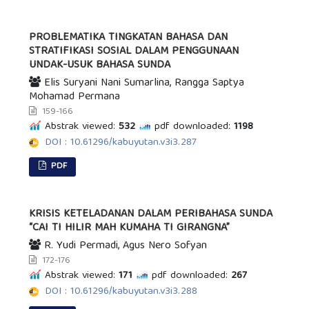
PROBLEMATIKA TINGKATAN BAHASA DAN
STRATIFIKASI SOSIAL DALAM PENGGUNAAN
UNDAK-USUK BAHASA SUNDA
Elis Suryani Nani Sumarlina, Rangga Saptya
Mohamad Permana
159-166
Abstrak viewed:
532
pdf downloaded:
1198
DOI : 10.61296/kabuyutan.v3i3.287
PDF
KRISIS KETELADANAN DALAM PERIBAHASA SUNDA
“CAI TI HILIR MAH KUMAHA TI GIRANGNA”
R. Yudi Permadi, Agus Nero Sofyan
172-176
Abstrak viewed:
171
pdf downloaded:
267
DOI : 10.61296/kabuyutan.v3i3.288