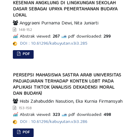
KESENIAN ANGKLUNG DI LINGKUNGAN SEKOLAH
DASAR SEBAGAI UPAYA PEMERTAHANAN BUDAYA
LOKAL
Anggraeni Purnama Dewi, Nita Juniarti
148-152
Abstrak viewed:
267
pdf downloaded:
299
DOI : 10.61296/kabuyutan.v3i3.285
PDF
PERSEPSI MAHASISWA SASTRA ARAB UNIVERSITAS
PADJADJARAN TERHADAP KONTEN LGBT PADA
APLIKASI TIKTOK (ANALISIS DEKADENSI MORAL
DAN BUDAYA)
Hisbi Zahabuddin Nasution, Eka Kurnia Firmansyah
153-158
Abstrak viewed:
323
pdf downloaded:
498
DOI : 10.61296/kabuyutan.v3i3.286
PDF