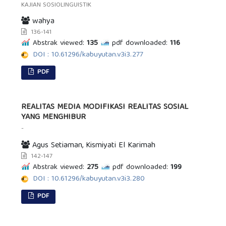
KAJIAN SOSIOLINGUISTIK
wahya
136-141
Abstrak viewed:
135
pdf downloaded:
116
DOI : 10.61296/kabuyutan.v3i3.277
PDF
REALITAS MEDIA MODIFIKASI REALITAS SOSIAL
YANG MENGHIBUR
-
Agus Setiaman, Kismiyati El Karimah
142-147
Abstrak viewed:
275
pdf downloaded:
199
DOI : 10.61296/kabuyutan.v3i3.280
PDF