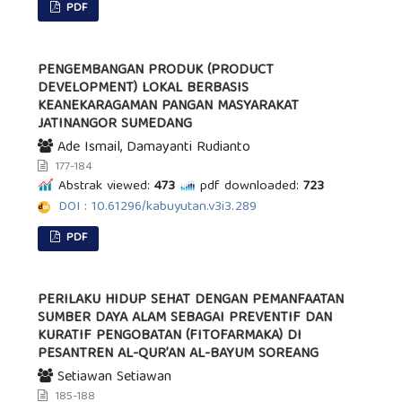
PDF
PENGEMBANGAN PRODUK (PRODUCT
DEVELOPMENT) LOKAL BERBASIS
KEANEKARAGAMAN PANGAN MASYARAKAT
JATINANGOR SUMEDANG
Ade Ismail, Damayanti Rudianto
177-184
Abstrak viewed:
473
pdf downloaded:
723
DOI : 10.61296/kabuyutan.v3i3.289
PDF
PERILAKU HIDUP SEHAT DENGAN PEMANFAATAN
SUMBER DAYA ALAM SEBAGAI PREVENTIF DAN
KURATIF PENGOBATAN (FITOFARMAKA) DI
PESANTREN AL-QUR’AN AL-BAYUM SOREANG
Setiawan Setiawan
185-188