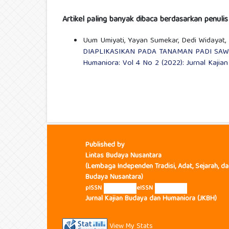
Artikel paling banyak dibaca berdasarkan penuli
Uum Umiyati, Yayan Sumekar, Dedi Widayat,
DIAPLIKASIKAN PADA TANAMAN PADI SA
Humaniora: Vol 4 No 2 (2022): Jurnal Kajia
Published by
Lintas Budaya Nusantara
(Lembaga Independen Tradisi, Adat, Sejarah, da
Budaya Nusantara)
pISSN
2656-7156
eISSN
2830-697X
Jurnal Kajian Budaya dan Humaniora (JKBH)
View My Stats