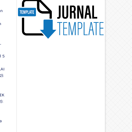
an
n
L
l 5
AI
):
EK
):
a