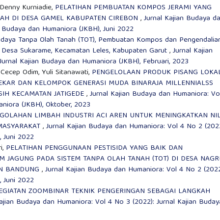
 Denny Kurniadie,
PELATIHAN PEMBUATAN KOMPOS JERAMI YANG
WAH DI DESA GAMEL KABUPATEN CIREBON
,
Jurnal Kajian Budaya d
n Budaya dan Humaniora (JKBH), Juni 2022
didaya Tanpa Olah Tanah (TOT), Pembuatan Kompos dan Pengendalia
 Desa Sukarame, Kecamatan Leles, Kabupaten Garut
,
Jurnal Kajian
Jurnal Kajian Budaya dan Humaniora (JKBH), Februari, 2023
 Cecep Odim, Yuli Sitanawati,
PENGELOLAAN PRODUK PISANG LOKA
 MEKAR DAN KELOMPOK GENERASI MUDA BINARAJA MILLENNIALSS
SIH KECAMATAN JATIGEDE
,
Jurnal Kajian Budaya dan Humaniora: Vo
aniora (JKBH), Oktober, 2023
GOLAHAN LIMBAH INDUSTRI ACI AREN UNTUK MENINGKATKAN NIL
 MASYARAKAT
,
Jurnal Kajian Budaya dan Humaniora: Vol 4 No 2 (2022
, Juni 2022
i,
PELATIHAN PENGGUNAAN PESTISIDA YANG BAIK DAN
 JAGUNG PADA SISTEM TANPA OLAH TANAH (TOT) DI DESA NAGR
EN BANDUNG
,
Jurnal Kajian Budaya dan Humaniora: Vol 4 No 2 (2022
, Juni 2022
EGIATAN ZOOMBINAR TEKNIK PENGERINGAN SEBAGAI LANGKAH
Kajian Budaya dan Humaniora: Vol 4 No 3 (2022): Jurnal Kajian Buday