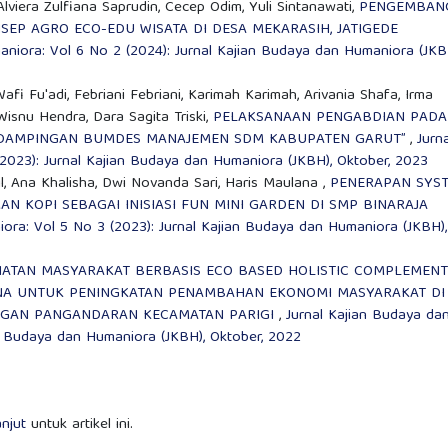
lviera Zulfiana Saprudin, Cecep Odim, Yuli Sintanawati,
PENGEMBAN
NSEP AGRO ECO-EDU WISATA DI DESA MEKARASIH, JATIGEDE
aniora: Vol 6 No 2 (2024): Jurnal Kajian Budaya dan Humaniora (JKB
i Fu'adi, Febriani Febriani, Karimah Karimah, Arivania Shafa, Irma
Wisnu Hendra, Dara Sagita Triski,
PELAKSANAAN PENGABDIAN PADA
ENDAMPINGAN BUMDES MANAJEMEN SDM KABUPATEN GARUT”
,
Jurna
2023): Jurnal Kajian Budaya dan Humaniora (JKBH), Oktober, 2023
il, Ana Khalisha, Dwi Novanda Sari, Haris Maulana ,
PENERAPAN SYS
 KOPI SEBAGAI INISIASI FUN MINI GARDEN DI SMP BINARAJA
ora: Vol 5 No 3 (2023): Jurnal Kajian Budaya dan Humaniora (JKBH),
ATAN MASYARAKAT BERBASIS ECO BASED HOLISTIC COMPLEMEN
NA UNTUK PENINGKATAN PENAMBAHAN EKONOMI MASYARAKAT DI
GJOGAN PANGANDARAN KECAMATAN PARIGI
,
Jurnal Kajian Budaya da
an Budaya dan Humaniora (JKBH), Oktober, 2022
anjut
untuk artikel ini.