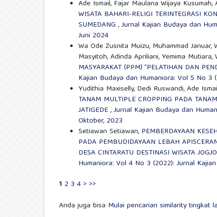
Ade Ismail, Fajar Maulana Wijaya Kusumah, A
WISATA BAHARI-RELIGI TERINTEGRASI KO
SUMEDANG
,
Jurnal Kajian Budaya dan Hum
Juni 2024
Wa Ode Zusnita Muizu, Muhammad Januar, Waf
Masyitoh, Adinda Apriliani, Yemima Mutiara, 
MASYARAKAT (PPM) “PELATIHAN DAN P
Kajian Budaya dan Humaniora: Vol 5 No 3 (
Yudithia Maxiselly, Dedi Ruswandi, Ade Isma
TANAM MULTIPLE CROPPING PADA TANAMAN
JATIGEDE
,
Jurnal Kajian Budaya dan Humani
Oktober, 2023
Setiawan Setiawan,
PEMBERDAYAAN KESEH
PADA PEMBUDIDAYAAN LEBAH APISCERA
DESA CINTARATU DESTINASI WISATA JO
Humaniora: Vol 4 No 3 (2022): Jurnal Kaji
1
2
3
4
>
>>
Anda juga bisa
Mulai pencarian similarity tingkat l