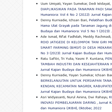
Uum Umiyati, Yayan Sumekar, Dedi Widayat,
DIAPLIKASIKAN PADA TANAMAN PADI SA
Humaniora: Vol 4 No 2 (2022): Jurnal Kajia
Denny Kurniadie, Ichsan Bari,
Pelatihan Bu
Hama Ulat Grayak pada Tanaman Jagung di
Budaya dan Humaniora: Vol 5 No 1 (2023): 
Ade Ismail, Rifat Fadhilah, Meddy Rachmadi,
ROID JATIGEDE DI KELOMPOK TANI GIRI
SMART FARMING (BMSF) DI DESA MEKARA
No 3 (2023): Jurnal Kajian Budaya dan Hum
Ratu Safitri, Tri Yulia, Yasmi P. Kuntana,
PEN
TAMBAH INDUSTRI DAN KESEJAHTERAAN
Jurnal Kajian Budaya dan Humaniora (JKBH)
Denny Kurniadie, Yayan Sumekar, Ichsan Bar
BERKELANJUTAN UNTUK PERSIAPAN TANAM
KENDAN, KECAMATAN NAGREK, KABUPAT
Jurnal Kajian Budaya dan Humaniora (JKBH)
Asri Widyasanti, Nurul Ainina, Dwi Rahayu,
K
INOVASI PEMBELAJARAN DARING
,
Jurnal 
dan Humaniora (JKBH), Oktober, 2022