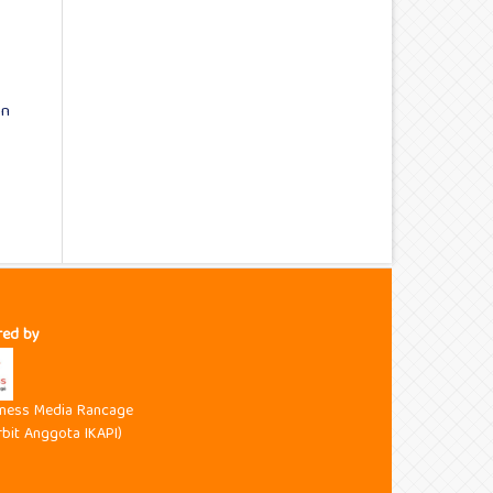
an
red by
aness Media Rancage
rbit Anggota IKAPI)