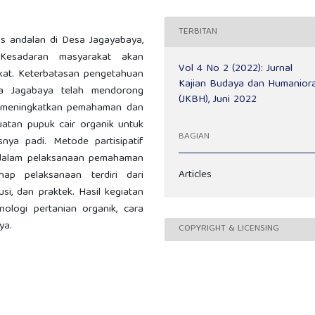
TERBITAN
s andalan di Desa Jagayabaya,
Kesadaran masyarakat akan
Vol 4 No 2 (2022): Jurnal
kat. Keterbatasan pengetahuan
Kajian Budaya dan Humanior
sa Jagabaya telah mendorong
(JKBH), Juni 2022
k meningkatkan pemahaman dan
atan pupuk cair organik untuk
BAGIAN
nya padi. Metode partisipatif
f dalam pelaksanaan pemahaman
Articles
ap pelaksanaan terdiri dari
usi, dan praktek. Hasil kegiatan
nologi pertanian organik, cara
ya.
COPYRIGHT & LICENSING