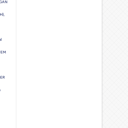
GAN
H),
l
TEM
TER
n