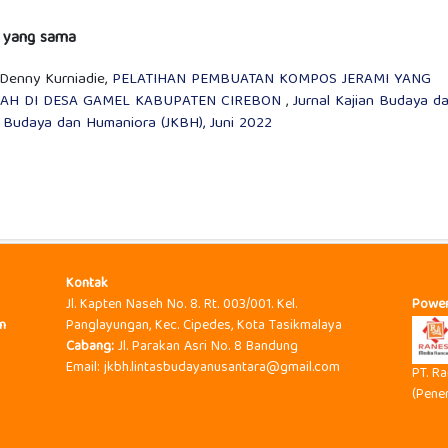
s yang sama
 Denny Kurniadie,
PELATIHAN PEMBUATAN KOMPOS JERAMI YANG
WAH DI DESA GAMEL KABUPATEN CIREBON
,
Jurnal Kajian Budaya d
n Budaya dan Humaniora (JKBH), Juni 2022
Kontak
Jl. Kapten Naseh No. 8. Rt. 003/001. Kel.
Powe
n
Panglayungan, Kec. Cipedes, Kota Tasikmalaya
Cabang:
Jl. Parakan Asri No. 8 Bandung
Email: jkbh.lintasbudayanusantara@gmail.com
PT. R
(Pene