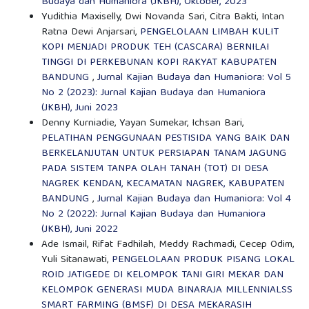
Budaya dan Humaniora (JKBH), Oktober, 2023
Yudithia Maxiselly, Dwi Novanda Sari, Citra Bakti, Intan
Ratna Dewi Anjarsari,
PENGELOLAAN LIMBAH KULIT
KOPI MENJADI PRODUK TEH (CASCARA) BERNILAI
TINGGI DI PERKEBUNAN KOPI RAKYAT KABUPATEN
BANDUNG
,
Jurnal Kajian Budaya dan Humaniora: Vol 5
No 2 (2023): Jurnal Kajian Budaya dan Humaniora
(JKBH), Juni 2023
Denny Kurniadie, Yayan Sumekar, Ichsan Bari,
PELATIHAN PENGGUNAAN PESTISIDA YANG BAIK DAN
BERKELANJUTAN UNTUK PERSIAPAN TANAM JAGUNG
PADA SISTEM TANPA OLAH TANAH (TOT) DI DESA
NAGREK KENDAN, KECAMATAN NAGREK, KABUPATEN
BANDUNG
,
Jurnal Kajian Budaya dan Humaniora: Vol 4
No 2 (2022): Jurnal Kajian Budaya dan Humaniora
(JKBH), Juni 2022
Ade Ismail, Rifat Fadhilah, Meddy Rachmadi, Cecep Odim,
Yuli Sitanawati,
PENGELOLAAN PRODUK PISANG LOKAL
ROID JATIGEDE DI KELOMPOK TANI GIRI MEKAR DAN
KELOMPOK GENERASI MUDA BINARAJA MILLENNIALSS
SMART FARMING (BMSF) DI DESA MEKARASIH