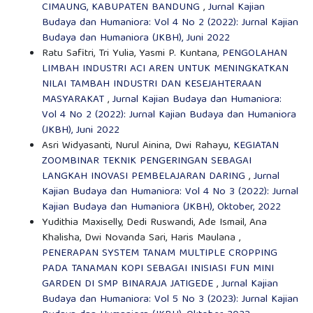
CIMAUNG, KABUPATEN BANDUNG
,
Jurnal Kajian
Budaya dan Humaniora: Vol 4 No 2 (2022): Jurnal Kajian
Budaya dan Humaniora (JKBH), Juni 2022
Ratu Safitri, Tri Yulia, Yasmi P. Kuntana,
PENGOLAHAN
LIMBAH INDUSTRI ACI AREN UNTUK MENINGKATKAN
NILAI TAMBAH INDUSTRI DAN KESEJAHTERAAN
MASYARAKAT
,
Jurnal Kajian Budaya dan Humaniora:
Vol 4 No 2 (2022): Jurnal Kajian Budaya dan Humaniora
(JKBH), Juni 2022
Asri Widyasanti, Nurul Ainina, Dwi Rahayu,
KEGIATAN
ZOOMBINAR TEKNIK PENGERINGAN SEBAGAI
LANGKAH INOVASI PEMBELAJARAN DARING
,
Jurnal
Kajian Budaya dan Humaniora: Vol 4 No 3 (2022): Jurnal
Kajian Budaya dan Humaniora (JKBH), Oktober, 2022
Yudithia Maxiselly, Dedi Ruswandi, Ade Ismail, Ana
Khalisha, Dwi Novanda Sari, Haris Maulana ,
PENERAPAN SYSTEM TANAM MULTIPLE CROPPING
PADA TANAMAN KOPI SEBAGAI INISIASI FUN MINI
GARDEN DI SMP BINARAJA JATIGEDE
,
Jurnal Kajian
Budaya dan Humaniora: Vol 5 No 3 (2023): Jurnal Kajian