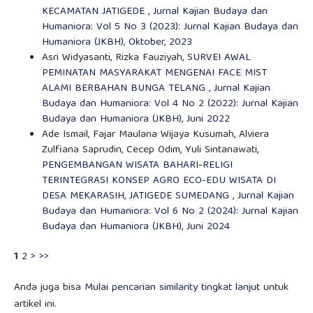
KECAMATAN JATIGEDE
,
Jurnal Kajian Budaya dan
Humaniora: Vol 5 No 3 (2023): Jurnal Kajian Budaya dan
Humaniora (JKBH), Oktober, 2023
Asri Widyasanti, Rizka Fauziyah,
SURVEI AWAL
PEMINATAN MASYARAKAT MENGENAI FACE MIST
ALAMI BERBAHAN BUNGA TELANG
,
Jurnal Kajian
Budaya dan Humaniora: Vol 4 No 2 (2022): Jurnal Kajian
Budaya dan Humaniora (JKBH), Juni 2022
Ade Ismail, Fajar Maulana Wijaya Kusumah, Alviera
Zulfiana Saprudin, Cecep Odim, Yuli Sintanawati,
PENGEMBANGAN WISATA BAHARI-RELIGI
TERINTEGRASI KONSEP AGRO ECO-EDU WISATA DI
DESA MEKARASIH, JATIGEDE SUMEDANG
,
Jurnal Kajian
Budaya dan Humaniora: Vol 6 No 2 (2024): Jurnal Kajian
Budaya dan Humaniora (JKBH), Juni 2024
1
2
>
>>
Anda juga bisa
Mulai pencarian similarity tingkat lanjut
untuk
artikel ini.