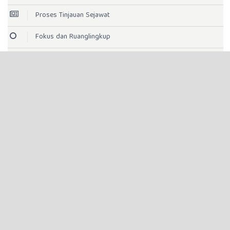
Proses Tinjauan Sejawat
Fokus dan Ruanglingkup
Etika Publikasi
Penyerahan Artikel
Panduan untuk Penulis
Cek Plagiarisme
Biaya Penerbitan
Kebijakan Akses Terbuka
Lisense Jurnal
Indeksasi