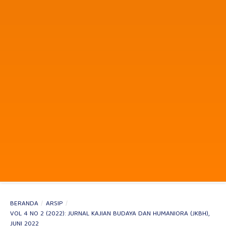
BERANDA
/
ARSIP
/
VOL 4 NO 2 (2022): JURNAL KAJIAN BUDAYA DAN HUMANIORA (JKBH),
JUNI 2022