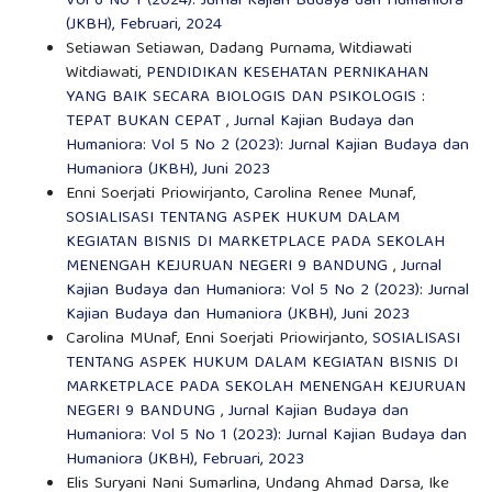
Vol 6 No 1 (2024): Jurnal Kajian Budaya dan Humaniora
(JKBH), Februari, 2024
Setiawan Setiawan, Dadang Purnama, Witdiawati
Witdiawati,
PENDIDIKAN KESEHATAN PERNIKAHAN
YANG BAIK SECARA BIOLOGIS DAN PSIKOLOGIS :
TEPAT BUKAN CEPAT
,
Jurnal Kajian Budaya dan
Humaniora: Vol 5 No 2 (2023): Jurnal Kajian Budaya dan
Humaniora (JKBH), Juni 2023
Enni Soerjati Priowirjanto, Carolina Renee Munaf,
SOSIALISASI TENTANG ASPEK HUKUM DALAM
KEGIATAN BISNIS DI MARKETPLACE PADA SEKOLAH
MENENGAH KEJURUAN NEGERI 9 BANDUNG
,
Jurnal
Kajian Budaya dan Humaniora: Vol 5 No 2 (2023): Jurnal
Kajian Budaya dan Humaniora (JKBH), Juni 2023
Carolina MUnaf, Enni Soerjati Priowirjanto,
SOSIALISASI
TENTANG ASPEK HUKUM DALAM KEGIATAN BISNIS DI
MARKETPLACE PADA SEKOLAH MENENGAH KEJURUAN
NEGERI 9 BANDUNG
,
Jurnal Kajian Budaya dan
Humaniora: Vol 5 No 1 (2023): Jurnal Kajian Budaya dan
Humaniora (JKBH), Februari, 2023
Elis Suryani Nani Sumarlina, Undang Ahmad Darsa, Ike