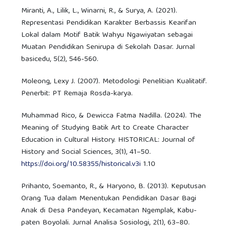
Miranti, A., Lilik, L., Winarni, R., & Surya, A. (2021).
Representasi Pendidikan Karakter Berbassis Kearifan
Lokal dalam Motif Batik Wahyu Ngawiyatan sebagai
Muatan Pendidikan Senirupa di Sekolah Dasar. Jurnal
basicedu, 5(2), 546-560.
Moleong, Lexy J. (2007). Metodologi Penelitian Kualitatif.
Penerbit: PT Remaja Rosda-karya.
Muhammad Rico, & Dewicca Fatma Nadilla. (2024). The
Meaning of Studying Batik Art to Create Character
Education in Cultural History. HISTORICAL: Journal of
History and Social Sciences, 3(1), 41–50.
https://doi.org/10.58355/historical.v3i
1.10
Prihanto, Soemanto, R., & Haryono, B. (2013). Keputusan
Orang Tua dalam Menentukan Pendidikan Dasar Bagi
Anak di Desa Pandeyan, Kecamatan Ngemplak, Kabu-
paten Boyolali. Jurnal Analisa Sosiologi, 2(1), 63–80.