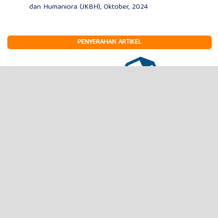
dan Humaniora (JKBH), Oktober, 2024
PENYERAHAN ARTIKEL
INFORMASI
Dewan Editor
Mitra Bebestari
Proses Tinjauan Sejawat