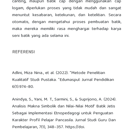
canting, maupun batik cap dengan menggunakan cap
logam, diperlukan proses yang tidak mudah dan sangat
menuntut kesabaran, ketekunan, dan ketelitian. Secara
otomatis, dengan mengetahui proses pembuatan batik,
maka mereka memiliki rasa menghargai terhadap karya
seni batik yang ada selama ini.
REFERENSI
Adlini, Miza Nina., et al. (2022). “Metode Penelitian
Kualitatif Studi Pustaka. ”Edumaspul: Jurnal Pendidikan
6(1):974–80.
Anindya, S., Yani, M. T., Sarmini, S., & Suprijono, A. (2024).
Analisis Makna Simbolik dan Nilai-Nilai Motif Batik Jetis
Sebagai Implementasi Etnopedagogi untuk Penguatan
Karakter Profil Pelajar Pancasila. Jurnal Studi Guru Dan
Pembelajaran, 7(1), 348–357. https://doi.