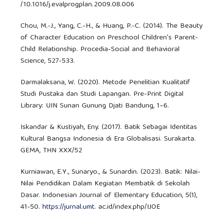
/10.1016/j.evalprogplan.2009.08.006
Chou, M.-J., Yang, C.-H., & Huang, P.-C. (2014). The Beauty
of Character Education on Preschool Children's Parent-
Child Relationship. Procedia-Social and Behavioral
Science, 527-533.
Darmalaksana, W. (2020). Metode Penelitian Kualitatif
Studi Pustaka dan Studi Lapangan. Pre-Print Digital
Library: UIN Sunan Gunung Djati Bandung, 1–6.
Iskandar & Kustiyah, Eny. (2017). Batik Sebagai Identitas
Kultural Bangsa Indonesia di Era Globalisasi. Surakarta.
GEMA, THN XXX/52
Kurniawan, E.Y., Sunaryo., & Sunardin. (2023). Batik: Nilai-
Nilai Pendidikan Dalam Kegiatan Membatik di Sekolah
Dasar. Indonesian Journal of Elementary Education, 5(1),
41-50.
https://jurnal.umt
. ac.id/index.php/IJOE