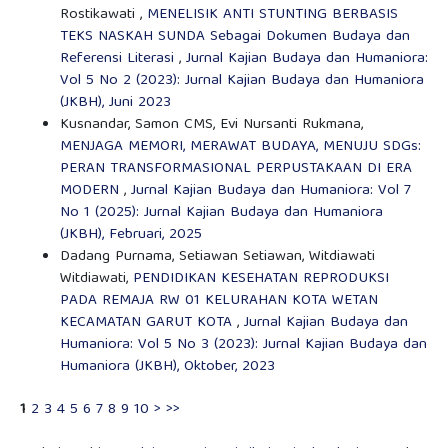
Rostikawati ,
MENELISIK ANTI STUNTING BERBASIS
TEKS NASKAH SUNDA Sebagai Dokumen Budaya dan
Referensi Literasi
,
Jurnal Kajian Budaya dan Humaniora:
Vol 5 No 2 (2023): Jurnal Kajian Budaya dan Humaniora
(JKBH), Juni 2023
Kusnandar, Samon CMS, Evi Nursanti Rukmana,
MENJAGA MEMORI, MERAWAT BUDAYA, MENUJU SDGs:
PERAN TRANSFORMASIONAL PERPUSTAKAAN DI ERA
MODERN
,
Jurnal Kajian Budaya dan Humaniora: Vol 7
No 1 (2025): Jurnal Kajian Budaya dan Humaniora
(JKBH), Februari, 2025
Dadang Purnama, Setiawan Setiawan, Witdiawati
Witdiawati,
PENDIDIKAN KESEHATAN REPRODUKSI
PADA REMAJA RW 01 KELURAHAN KOTA WETAN
KECAMATAN GARUT KOTA
,
Jurnal Kajian Budaya dan
Humaniora: Vol 5 No 3 (2023): Jurnal Kajian Budaya dan
Humaniora (JKBH), Oktober, 2023
1
2
3
4
5
6
7
8
9
10
>
>>