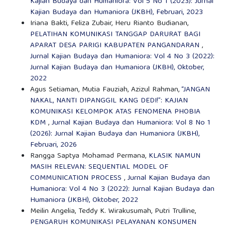
Kajian Budaya dan Humaniora: Vol 5 No 1 (2023): Jurnal
Kajian Budaya dan Humaniora (JKBH), Februari, 2023
Iriana Bakti, Feliza Zubair, Heru Rianto Budianan,
PELATIHAN KOMUNIKASI TANGGAP DARURAT BAGI
APARAT DESA PARIGI KABUPATEN PANGANDARAN
,
Jurnal Kajian Budaya dan Humaniora: Vol 4 No 3 (2022):
Jurnal Kajian Budaya dan Humaniora (JKBH), Oktober,
2022
Agus Setiaman, Mutia Fauziah, Azizul Rahman,
“JANGAN
NAKAL, NANTI DIPANGGIL KANG DEDI!”: KAJIAN
KOMUNIKASI KELOMPOK ATAS FENOMENA PHOBIA
KDM
,
Jurnal Kajian Budaya dan Humaniora: Vol 8 No 1
(2026): Jurnal Kajian Budaya dan Humaniora (JKBH),
Februari, 2026
Rangga Saptya Mohamad Permana,
KLASIK NAMUN
MASIH RELEVAN: SEQUENTIAL MODEL OF
COMMUNICATION PROCESS
,
Jurnal Kajian Budaya dan
Humaniora: Vol 4 No 3 (2022): Jurnal Kajian Budaya dan
Humaniora (JKBH), Oktober, 2022
Meilin Angelia, Teddy K. Wirakusumah, Putri Trulline,
PENGARUH KOMUNIKASI PELAYANAN KONSUMEN