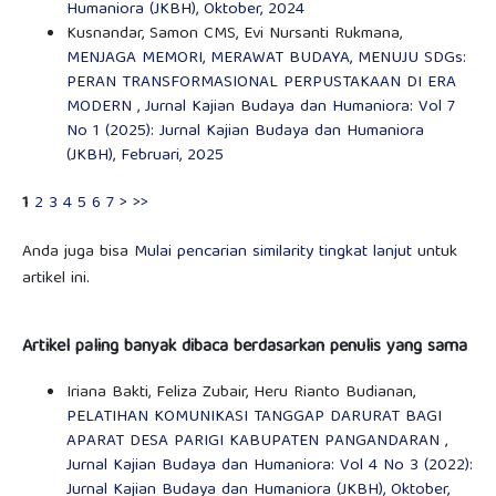
Humaniora (JKBH), Oktober, 2024
Kusnandar, Samon CMS, Evi Nursanti Rukmana,
MENJAGA MEMORI, MERAWAT BUDAYA, MENUJU SDGs:
PERAN TRANSFORMASIONAL PERPUSTAKAAN DI ERA
MODERN
,
Jurnal Kajian Budaya dan Humaniora: Vol 7
No 1 (2025): Jurnal Kajian Budaya dan Humaniora
(JKBH), Februari, 2025
1
2
3
4
5
6
7
>
>>
Anda juga bisa
Mulai pencarian similarity tingkat lanjut
untuk
artikel ini.
Artikel paling banyak dibaca berdasarkan penulis yang sama
Iriana Bakti, Feliza Zubair, Heru Rianto Budianan,
PELATIHAN KOMUNIKASI TANGGAP DARURAT BAGI
APARAT DESA PARIGI KABUPATEN PANGANDARAN
,
Jurnal Kajian Budaya dan Humaniora: Vol 4 No 3 (2022):
Jurnal Kajian Budaya dan Humaniora (JKBH), Oktober,