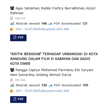
-
Agus Setiaman, Raden Fachry Nurrakhman, Azizul
Rahman
128-134
Abstrak viewed:
146
PDF downloaded:
121
DOI : 10.61296/kabuyutan.v4i3.388
PDF
“KRITIK BERADAB” TERHADAP URBANISASI DI KOTA
BANDUNG DALAM FILM SI KABAYAN DAN GADIS
KOTA (1989)
Rangga Saptya Mohamad Permana, Elis Suryani
Nani Sumarlina, Undang Ahmad Darsa
135-146
Abstrak viewed:
130
PDF downloaded:
105
DOI : 10.61296/kabuyutan.v4i3.340
PDF