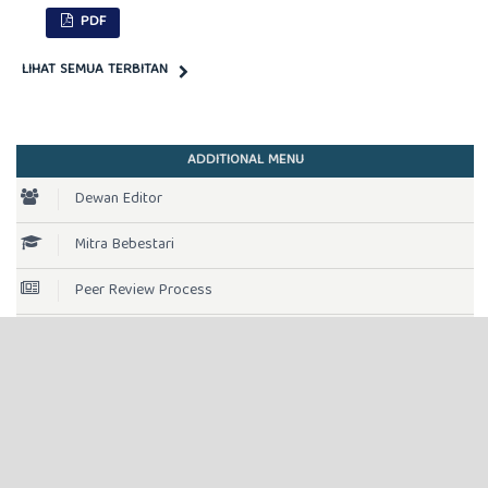
PDF
LIHAT SEMUA TERBITAN
ADDITIONAL MENU
Dewan Editor
Mitra Bebestari
Peer Review Process
Fokus dan Ruang Lingkup
Etika Publikasi
Penyerahan Artikel
Panduan Penulis