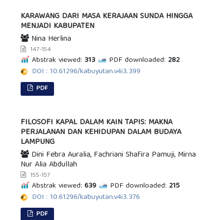
KARAWANG DARI MASA KERAJAAN SUNDA HINGGA
MENJADI KABUPATEN
Nina Herlina
147-154
Abstrak viewed:
313
PDF downloaded:
282
DOI : 10.61296/kabuyutan.v4i3.399
PDF
FILOSOFI KAPAL DALAM KAIN TAPIS: MAKNA
PERJALANAN DAN KEHIDUPAN DALAM BUDAYA
LAMPUNG
Dini Febra Auralia, Fachriani Shafira Pamuji, Mirna
Nur Alia Abdullah
155-157
Abstrak viewed:
639
PDF downloaded:
215
DOI : 10.61296/kabuyutan.v4i3.376
PDF