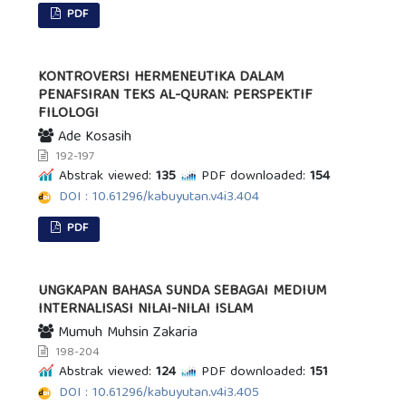
PDF
KONTROVERSI HERMENEUTIKA DALAM
PENAFSIRAN TEKS AL-QURAN: PERSPEKTIF
FILOLOGI
Ade Kosasih
192-197
Abstrak viewed:
135
PDF downloaded:
154
DOI : 10.61296/kabuyutan.v4i3.404
PDF
UNGKAPAN BAHASA SUNDA SEBAGAI MEDIUM
INTERNALISASI NILAI-NILAI ISLAM
Mumuh Muhsin Zakaria
198-204
Abstrak viewed:
124
PDF downloaded:
151
DOI : 10.61296/kabuyutan.v4i3.405