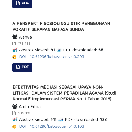
PDF
A PERSPEKTIF SOSIOLINGUISTIK PENGGUNAAN
VOKATIF SERAPAN BAHASA SUNDA
wahya
178-185
Abstrak viewed:
91
PDF downloaded:
68
DOI : 10.61296/kabuyutan.v4i3.393
PDF
EFEKTIVITAS MEDIASI SEBAGAI UPAYA NON-
LITIGASI DALAM SISTEM PERADILAN AGAMA (Studi
Normatif Implementasi PERMA No. 1 Tahun 2016)
Anita Fitria
186-191
Abstrak viewed:
141
PDF downloaded:
123
DOI : 10.61296/kabuyutan.v4i3.403