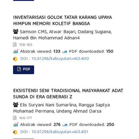
INVENTARISASI GOLOK TATAR KARANG UPAYA
HIMPUN MEMORI KOLETIF BANGSA
Samson CMS, Atwar Bajari, Dadang Sugiana,
Hamedi Bin Mohammad Adnan4
158-165
Abstrak viewed:
133
PDF downloaded:
150
DOI : 10.61296/kabuyutan.v4i3.400
PDF
EKSISTENSI SENI TRADISIONAL MASYARAKAT ADAT
SUNDA DI ERA GENERASI Z
Elis Suryani Nani Sumarlina, Rangga Saptya
Mohamad Permana, Undang Ahmad Darsa
166-177
Abstrak viewed:
276
PDF downloaded:
250
DOI : 10.61296/kabuyutan.v4i3.401