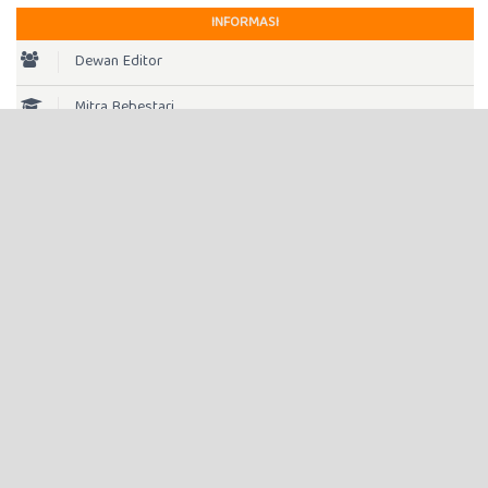
INFORMASI
Dewan Editor
Mitra Bebestari
Proses Tinjauan Sejawat
Fokus dan Ruanglingkup
Etika Publikasi
Penyerahan Artikel
Panduan untuk Penulis
Cek Plagiarisme
Biaya Penerbitan
Kebijakan Akses Terbuka