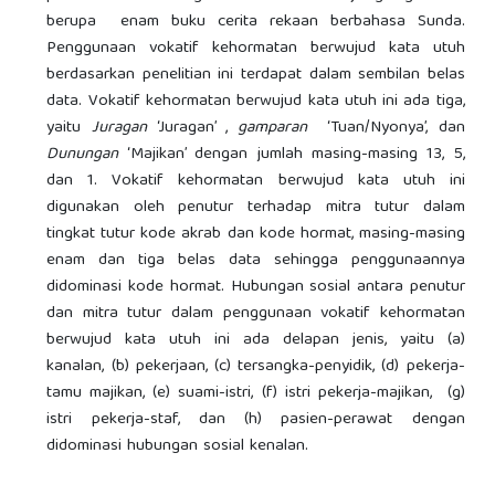
berupa enam buku cerita rekaan berbahasa Sunda.
Penggunaan vokatif kehormatan berwujud kata utuh
berdasarkan penelitian ini terdapat dalam sembilan belas
data. Vokatif kehormatan berwujud kata utuh ini ada tiga,
yaitu
Juragan
‘Juragan’ ,
gamparan
‘Tuan/Nyonya’, dan
Dunungan
‘Majikan’ dengan jumlah masing-masing 13, 5,
dan 1. Vokatif kehormatan berwujud kata utuh ini
digunakan oleh penutur terhadap mitra tutur dalam
tingkat tutur kode akrab dan kode hormat, masing-masing
enam dan tiga belas data sehingga penggunaannya
didominasi kode hormat. Hubungan sosial antara penutur
dan mitra tutur dalam penggunaan vokatif kehormatan
berwujud kata utuh ini ada delapan jenis, yaitu (a)
kanalan, (b) pekerjaan, (c) tersangka-penyidik, (d) pekerja-
tamu majikan, (e) suami-istri, (f) istri pekerja-majikan, (g)
istri pekerja-staf, dan (h) pasien-perawat dengan
didominasi hubungan sosial kenalan.