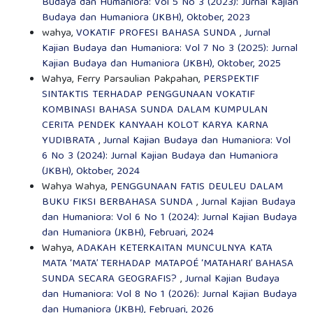
Budaya dan Humaniora: Vol 5 No 3 (2023): Jurnal Kajian
Budaya dan Humaniora (JKBH), Oktober, 2023
wahya,
VOKATIF PROFESI BAHASA SUNDA
,
Jurnal
Kajian Budaya dan Humaniora: Vol 7 No 3 (2025): Jurnal
Kajian Budaya dan Humaniora (JKBH), Oktober, 2025
Wahya, Ferry Parsaulian Pakpahan,
PERSPEKTIF
SINTAKTIS TERHADAP PENGGUNAAN VOKATIF
KOMBINASI BAHASA SUNDA DALAM KUMPULAN
CERITA PENDEK KANYAAH KOLOT KARYA KARNA
YUDIBRATA
,
Jurnal Kajian Budaya dan Humaniora: Vol
6 No 3 (2024): Jurnal Kajian Budaya dan Humaniora
(JKBH), Oktober, 2024
Wahya Wahya,
PENGGUNAAN FATIS DEULEU DALAM
BUKU FIKSI BERBAHASA SUNDA
,
Jurnal Kajian Budaya
dan Humaniora: Vol 6 No 1 (2024): Jurnal Kajian Budaya
dan Humaniora (JKBH), Februari, 2024
Wahya,
ADAKAH KETERKAITAN MUNCULNYA KATA
MATA ‘MATA’ TERHADAP MATAPOÉ ‘MATAHARI’ BAHASA
SUNDA SECARA GEOGRAFIS?
,
Jurnal Kajian Budaya
dan Humaniora: Vol 8 No 1 (2026): Jurnal Kajian Budaya
dan Humaniora (JKBH), Februari, 2026