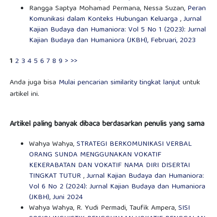
Rangga Saptya Mohamad Permana, Nessa Suzan,
Peran
Komunikasi dalam Konteks Hubungan Keluarga
,
Jurnal
Kajian Budaya dan Humaniora: Vol 5 No 1 (2023): Jurnal
Kajian Budaya dan Humaniora (JKBH), Februari, 2023
1
2
3
4
5
6
7
8
9
>
>>
Anda juga bisa
Mulai pencarian similarity tingkat lanjut
untuk
artikel ini.
Artikel paling banyak dibaca berdasarkan penulis yang sama
Wahya Wahya,
STRATEGI BERKOMUNIKASI VERBAL
ORANG SUNDA MENGGUNAKAN VOKATIF
KEKERABATAN DAN VOKATIF NAMA DIRI DISERTAI
TINGKAT TUTUR
,
Jurnal Kajian Budaya dan Humaniora:
Vol 6 No 2 (2024): Jurnal Kajian Budaya dan Humaniora
(JKBH), Juni 2024
Wahya Wahya, R. Yudi Permadi, Taufik Ampera,
SISI