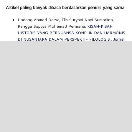
Artikel paling banyak dibaca berdasarkan penulis yang sama
Undang Ahmad Darsa, Elis Suryani Nani Sumarlina,
Rangga Saptya Mohamad Permana,
KISAH-KISAH
HISTORIS YANG BERNUANSA KONFLIK DAN HARMONIS
DI NUSANTARA DALAM PERSPEKTIF FILOLOGIS
,
Jurnal
Kajian Budaya dan Humaniora: Vol 8 No 1 (2026): Jurnal
Kajian Budaya dan Humaniora (JKBH), Februari, 2026
Rangga Saptya Mohamad Permana, Alya Nurdina
Nareswari,
STRATEGI PRA-PRODUKSI DALAM PROSES
AUDISI PROGRAM INDONESIAN IDOL JUNIOR 2018 DI
RCTI: ANALISIS PERAN PRECASTER DALAM
PEMBENTUKAN KONTEN TALENT SEARCH
,
Jurnal
Kajian Budaya dan Humaniora: Vol 7 No 1 (2025): Jurnal
Kajian Budaya dan Humaniora (JKBH), Februari, 2025
<<
<
1
2
3
PENYERAHAN ARTIKEL