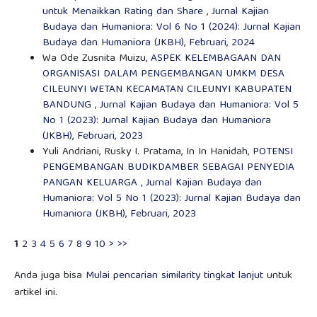
untuk Menaikkan Rating dan Share
,
Jurnal Kajian
Budaya dan Humaniora: Vol 6 No 1 (2024): Jurnal Kajian
Budaya dan Humaniora (JKBH), Februari, 2024
Wa Ode Zusnita Muizu,
ASPEK KELEMBAGAAN DAN
ORGANISASI DALAM PENGEMBANGAN UMKM DESA
CILEUNYI WETAN KECAMATAN CILEUNYI KABUPATEN
BANDUNG
,
Jurnal Kajian Budaya dan Humaniora: Vol 5
No 1 (2023): Jurnal Kajian Budaya dan Humaniora
(JKBH), Februari, 2023
Yuli Andriani, Rusky I. Pratama, In In Hanidah,
POTENSI
PENGEMBANGAN BUDIKDAMBER SEBAGAI PENYEDIA
PANGAN KELUARGA
,
Jurnal Kajian Budaya dan
Humaniora: Vol 5 No 1 (2023): Jurnal Kajian Budaya dan
Humaniora (JKBH), Februari, 2023
1
2
3
4
5
6
7
8
9
10
>
>>
Anda juga bisa
Mulai pencarian similarity tingkat lanjut
untuk
artikel ini.