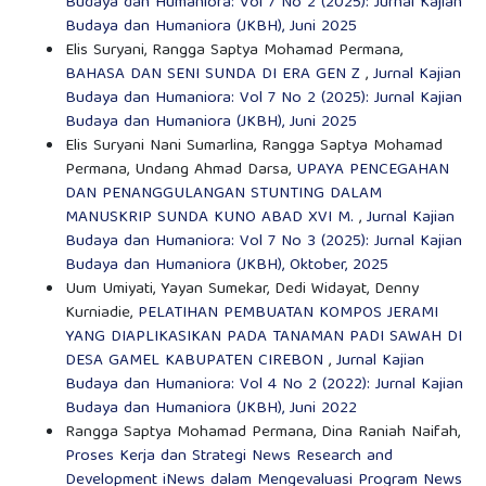
Budaya dan Humaniora: Vol 7 No 2 (2025): Jurnal Kajian
Budaya dan Humaniora (JKBH), Juni 2025
Elis Suryani, Rangga Saptya Mohamad Permana,
BAHASA DAN SENI SUNDA DI ERA GEN Z
,
Jurnal Kajian
Budaya dan Humaniora: Vol 7 No 2 (2025): Jurnal Kajian
Budaya dan Humaniora (JKBH), Juni 2025
Elis Suryani Nani Sumarlina, Rangga Saptya Mohamad
Permana, Undang Ahmad Darsa,
UPAYA PENCEGAHAN
DAN PENANGGULANGAN STUNTING DALAM
MANUSKRIP SUNDA KUNO ABAD XVI M.
,
Jurnal Kajian
Budaya dan Humaniora: Vol 7 No 3 (2025): Jurnal Kajian
Budaya dan Humaniora (JKBH), Oktober, 2025
Uum Umiyati, Yayan Sumekar, Dedi Widayat, Denny
Kurniadie,
PELATIHAN PEMBUATAN KOMPOS JERAMI
YANG DIAPLIKASIKAN PADA TANAMAN PADI SAWAH DI
DESA GAMEL KABUPATEN CIREBON
,
Jurnal Kajian
Budaya dan Humaniora: Vol 4 No 2 (2022): Jurnal Kajian
Budaya dan Humaniora (JKBH), Juni 2022
Rangga Saptya Mohamad Permana, Dina Raniah Naifah,
Proses Kerja dan Strategi News Research and
Development iNews dalam Mengevaluasi Program News