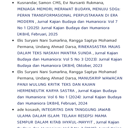
Kusnandar, Samon CMS, Evi Nursanti Rukmana,
MENJAGA MEMORI, MERAWAT BUDAYA, MENUJU SDGs:
PERAN TRANSFORMASIONAL PERPUSTAKAAN DI ERA
MODERN
,
Jurnal Kajian Budaya dan Humaniora: Vol 7
No 1 (2025): Jurnal Kajian Budaya dan Humaniora
(JKBH), Februari, 2025
Elis Suryani Nani Sumarlina, Rangga Saptya Mohamad
Permana, Undang Ahmad Darsa,
RINEKASASTRA MAJAS
DALAM TEKS NASKAH MANTRA SUNDA
,
Jurnal Kajian
Budaya dan Humaniora: Vol 5 No 3 (2023): Jurnal Kajian
Budaya dan Humaniora (JKBH), Oktober, 2023
Elis Suryani Nani Sumarlina, Rangga Saptya Mohamad
Permana, Undang Ahmad Darsa,
MANUSKRIP WAWACAN
PANJI WULUNG KRITIK TEKS DAN KAJIAN
HERMENEUTIK KARYA SASTRA
,
Jurnal Kajian Budaya
dan Humaniora: Vol 6 No 1 (2024): Jurnal Kajian Budaya
dan Humaniora (JKBH), Februari, 2024
ade kosasih,
INTEGRITAS DAN TANGGUNG JAWAB
ULAMA DALAM ISLAM: TELAAH RESEPSI MAMA
SEMPUR DALAM KITAB IHYA’UL-MAYYIT
,
Jurnal Kajian