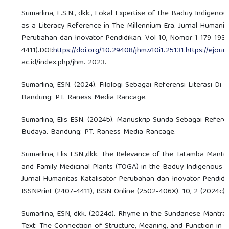
Sumarlina, E.S.N., dkk., Lokal Expertise of the Baduy Indigen
as a Literacy Reference in The Millennium Era. Jurnal Humanit
Perubahan dan Inovator Pendidikan. Vol 10, Nomor 1 179-193.
4411).DOI:
https://doi.org/10.29408/jhm.v10i1.25131.https://ejou
ac.id/index.php/jhm. 2023.
Sumarlina, ESN. (2024). Filologi Sebagai Referensi Literasi Di Er
Bandung: PT. Raness Media Rancage.
Sumarlina, Elis ESN. (2024b). Manuskrip Sunda Sebagai Referen
Budaya. Bandung: PT. Raness Media Rancage.
Sumarlina, Elis ESN.,dkk. The Relevance of the Tatamba Mantr
and Family Medicinal Plants (TOGA) in the Baduy Indigenous 
Jurnal Humanitas Katalisator Perubahan dan Inovator Pendidik
ISSNPrint (2407-4411), ISSN Online (2502-406X). 10, 2 (2024c):
Sumarlina, ESN, dkk. (2024d). Rhyme in the Sundanese Mantra
Text: The Connection of Structure, Meaning, and Function in S