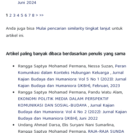
Juni 2024
1
2
3
4
5
6
7
8
>
>>
Anda juga bisa
Mulai pencarian similarity tingkat lanjut
untuk
artikel ini.
Artikel paling banyak dibaca berdasarkan penulis yang sama
Rangga Saptya Mohamad Permana, Nessa Suzan,
Peran
Komunikasi dalam Konteks Hubungan Keluarga
,
Jurnal
Kajian Budaya dan Humaniora: Vol 5 No 1 (2023): Jurnal
Kajian Budaya dan Humaniora (JKBH), Februari, 2023
Rangga Saptya Mohamad Permana, Pandu Watu Alam,
EKONOMI POLITIK MEDIA DALAM PERSPEKTIF
KOMUNIKASI DAN SOSIAL-BUDAYA
,
Jurnal Kajian
Budaya dan Humaniora: Vol 4 No 2 (2022): Jurnal Kajian
Budaya dan Humaniora (JKBH), Juni 2022
Undang Ahmad Darsa, Elis Suryani Nani Sumarlina,
Rangga Saptya Mohamad Permana,
RAJA-RAJA SUNDA