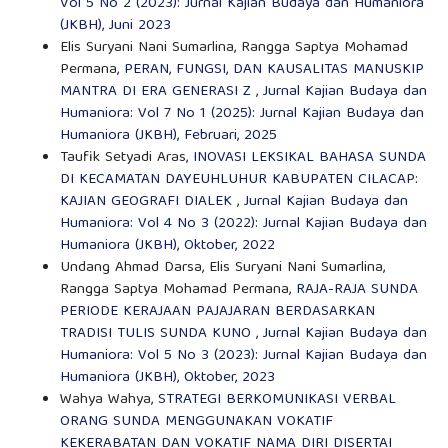
Vol 5 No 2 (2023): Jurnal Kajian Budaya dan Humaniora
(JKBH), Juni 2023
Elis Suryani Nani Sumarlina, Rangga Saptya Mohamad
Permana,
PERAN, FUNGSI, DAN KAUSALITAS MANUSKIP
MANTRA DI ERA GENERASI Z
,
Jurnal Kajian Budaya dan
Humaniora: Vol 7 No 1 (2025): Jurnal Kajian Budaya dan
Humaniora (JKBH), Februari, 2025
Taufik Setyadi Aras,
INOVASI LEKSIKAL BAHASA SUNDA
DI KECAMATAN DAYEUHLUHUR KABUPATEN CILACAP:
KAJIAN GEOGRAFI DIALEK
,
Jurnal Kajian Budaya dan
Humaniora: Vol 4 No 3 (2022): Jurnal Kajian Budaya dan
Humaniora (JKBH), Oktober, 2022
Undang Ahmad Darsa, Elis Suryani Nani Sumarlina,
Rangga Saptya Mohamad Permana,
RAJA-RAJA SUNDA
PERIODE KERAJAAN PAJAJARAN BERDASARKAN
TRADISI TULIS SUNDA KUNO
,
Jurnal Kajian Budaya dan
Humaniora: Vol 5 No 3 (2023): Jurnal Kajian Budaya dan
Humaniora (JKBH), Oktober, 2023
Wahya Wahya,
STRATEGI BERKOMUNIKASI VERBAL
ORANG SUNDA MENGGUNAKAN VOKATIF
KEKERABATAN DAN VOKATIF NAMA DIRI DISERTAI