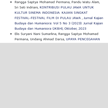
Rangga Saptya Mohamad Permana, Pandu Watu Alam,
Sri Seti Indriani,
KONTRIBUSI PULAU JAWA UNTUK
KULTUR SINEMA INDONESIA: KAJIAN SINGKAT
FESTIVAL-FESTIVAL FILM DI PULAU JAWA
,
Jurnal Kajian
Budaya dan Humaniora: Vol 5 No 3 (2023): Jurnal Kajian
Budaya dan Humaniora (JKBH), Oktober, 2023
Elis Suryani Nani Sumarlina, Rangga Saptya Mohamad
Permana, Undang Ahmad Darsa,
UPAYA PENCEGAHAN
DAN PENANGGULANGAN STUNTING DALAM
MANUSKRIP SUNDA KUNO ABAD XVI M.
,
Jurnal Kajian
Budaya dan Humaniora: Vol 7 No 3 (2025): Jurnal Kajian
Budaya dan Humaniora (JKBH), Oktober, 2025
Elis Suryani Nani Sumarlina, Rangga Saptya Mohamad
Permana, Undang Ahmad Darsa,
MANUSKRIP WAWACAN
PANJI WULUNG KRITIK TEKS DAN KAJIAN
HERMENEUTIK KARYA SASTRA
,
Jurnal Kajian Budaya
dan Humaniora: Vol 6 No 1 (2024): Jurnal Kajian Budaya
dan Humaniora (JKBH), Februari, 2024
Elis Suryani Nani Sumarlina, Rangga Saptya Mohamad
Permana,
PERAN, FUNGSI, DAN KAUSALITAS MANUSKIP