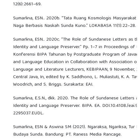
12(6):2661–69.
Sumarlina, ESN.. 2020b. “Tata Ruang Kosmologis Masyarakat
Naga Berbasis Naskah Sunda Kuno.” LOKABASA 11(1):22–28.
Sumarlina, ESN.. 2020c. “The Role of Sundanese Letters as t
Identity and Language Preserver.” Pp. 1–7 in Proceedings of t
Konferensi BIPA Tahunan by Postgraduate Program of Javane
and Language Education in Collaboration with Association of
Language and Literature Lecturers, KEBIPAAN, 9 November, 20
Central Java, In, edited by K. Saddhono, L. Muliastuti, K. A. Taw
Woodrich, and S. Briggs. Surakarta: EAI.
Sumarlina, E.S.N., dkk. 2020. The Role of Sundanese Letters a
Identity and Language Preserver. BIPA. EA. DOI.10.4108./eai.9
2295037.EUDL.
Sumarlina, ESN & Aswina SM (2021). Ngaraksa, Ngariksa, Tur
Budaya Sunda. Bandung: PT. Raness Media Rancage.