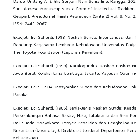
Darsa, Undang A. & Elis Suryani Nani Sumarlina, Rangga. 2020
Sun- danese Manuscripts as a Form of Intellectual Tradition in
Geopark Area. Jurnal Ilmiah Peuradeun (Sinta 2) Vol. 8, No. 2,
ISSN: 2443-2067.
Ekadjati, Edi Suhardi. 1983. Naskah Sunda. Inventarisasi dan P
Bandung: Kerjasama Lembaga Kebudayaan Universitas Padjad
The Toyota Foundation (Laporan Penelitian).
Ekadjati, Edi Suhardi. (1999). Katalog Induk Naskah-naskah Nusa
Jawa Barat Koleksi Lima Lembaga. Jakarta: Yayasan Obor Ind
Ekadjati, Edi S. 1984. Masyarakat Sunda dan Kebudayaan. Jakar
Pasaka.
Ekadjati, Edi Suhardi. (1985). Jenis-Jenis Naskah Sunda: Keada
Perkembangan Bahasa, Sastra, Etika, Tatakrama dan Seni Per
Bali Sunda. Yogyakarta: Proyek Penelitian dan Pengkajian Ke
Nusantara (Javanologi), Direktorat Jenderal Departemen Pendi
Kebudayaan.