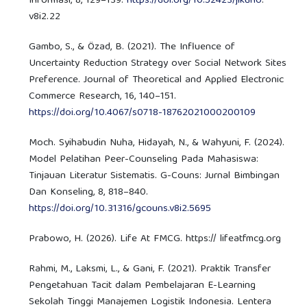
Informasi, 8, 129–139.
https://doi.org/10.52423/jikuho
.
v8i2.22
Gambo, S., & Özad, B. (2021). The Influence of
Uncertainty Reduction Strategy over Social Network Sites
Preference. Journal of Theoretical and Applied Electronic
Commerce Research, 16, 140–151.
https://doi.org/10.4067/s0718-18762021000200109
Moch. Syihabudin Nuha, Hidayah, N., & Wahyuni, F. (2024).
Model Pelatihan Peer-Counseling Pada Mahasiswa:
Tinjauan Literatur Sistematis. G-Couns: Jurnal Bimbingan
Dan Konseling, 8, 818–840.
https://doi.org/10.31316/gcouns.v8i2.5695
Prabowo, H. (2026). Life At FMCG. https:// lifeatfmcg.org
Rahmi, M., Laksmi, L., & Gani, F. (2021). Praktik Transfer
Pengetahuan Tacit dalam Pembelajaran E-Learning
Sekolah Tinggi Manajemen Logistik Indonesia. Lentera