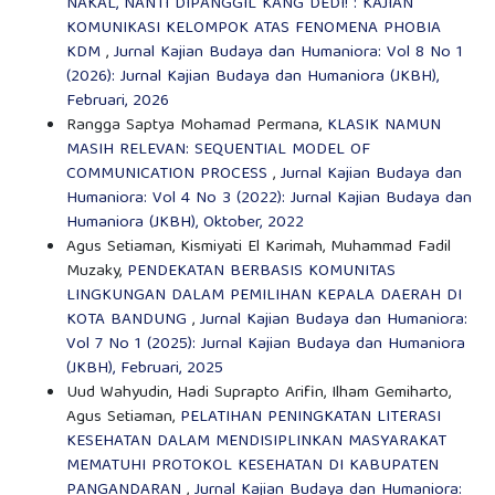
NAKAL, NANTI DIPANGGIL KANG DEDI!”: KAJIAN
KOMUNIKASI KELOMPOK ATAS FENOMENA PHOBIA
KDM
,
Jurnal Kajian Budaya dan Humaniora: Vol 8 No 1
(2026): Jurnal Kajian Budaya dan Humaniora (JKBH),
Februari, 2026
Rangga Saptya Mohamad Permana,
KLASIK NAMUN
MASIH RELEVAN: SEQUENTIAL MODEL OF
COMMUNICATION PROCESS
,
Jurnal Kajian Budaya dan
Humaniora: Vol 4 No 3 (2022): Jurnal Kajian Budaya dan
Humaniora (JKBH), Oktober, 2022
Agus Setiaman, Kismiyati El Karimah, Muhammad Fadil
Muzaky,
PENDEKATAN BERBASIS KOMUNITAS
LINGKUNGAN DALAM PEMILIHAN KEPALA DAERAH DI
KOTA BANDUNG
,
Jurnal Kajian Budaya dan Humaniora:
Vol 7 No 1 (2025): Jurnal Kajian Budaya dan Humaniora
(JKBH), Februari, 2025
Uud Wahyudin, Hadi Suprapto Arifin, Ilham Gemiharto,
Agus Setiaman,
PELATIHAN PENINGKATAN LITERASI
KESEHATAN DALAM MENDISIPLINKAN MASYARAKAT
MEMATUHI PROTOKOL KESEHATAN DI KABUPATEN
PANGANDARAN
,
Jurnal Kajian Budaya dan Humaniora: