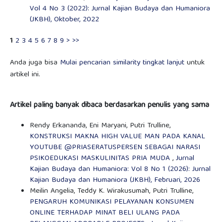
Vol 4 No 3 (2022): Jurnal Kajian Budaya dan Humaniora
(JKBH), Oktober, 2022
1
2
3
4
5
6
7
8
9
>
>>
Anda juga bisa
Mulai pencarian similarity tingkat lanjut
untuk
artikel ini.
Artikel paling banyak dibaca berdasarkan penulis yang sama
Rendy Erkananda, Eni Maryani, Putri Trulline,
KONSTRUKSI MAKNA HIGH VALUE MAN PADA KANAL
YOUTUBE @PRIASERATUSPERSEN SEBAGAI NARASI
PSIKOEDUKASI MASKULINITAS PRIA MUDA
,
Jurnal
Kajian Budaya dan Humaniora: Vol 8 No 1 (2026): Jurnal
Kajian Budaya dan Humaniora (JKBH), Februari, 2026
Meilin Angelia, Teddy K. Wirakusumah, Putri Trulline,
PENGARUH KOMUNIKASI PELAYANAN KONSUMEN
ONLINE TERHADAP MINAT BELI ULANG PADA