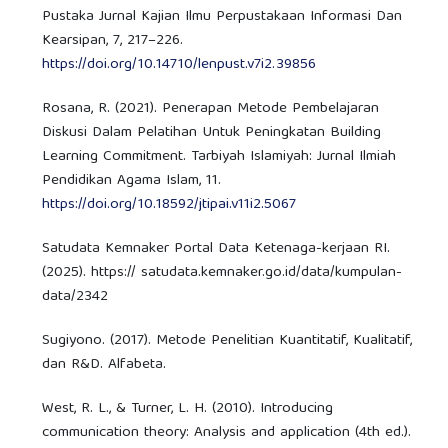
Pustaka Jurnal Kajian Ilmu Perpustakaan Informasi Dan
Kearsipan, 7, 217–226.
https://doi.org/10.14710/lenpust.v7i2.39856
Rosana, R. (2021). Penerapan Metode Pembelajaran
Diskusi Dalam Pelatihan Untuk Peningkatan Building
Learning Commitment. Tarbiyah Islamiyah: Jurnal Ilmiah
Pendidikan Agama Islam, 11.
https://doi.org/10.18592/jtipai.v11i2.5067
Satudata Kemnaker Portal Data Ketenaga-kerjaan RI.
(2025). https:// satudata.kemnaker.go.id/data/kumpulan-
data/2342
Sugiyono. (2017). Metode Penelitian Kuantitatif, Kualitatif,
dan R&D. Alfabeta.
West, R. L., & Turner, L. H. (2010). Introducing
communication theory: Analysis and application (4th ed.).