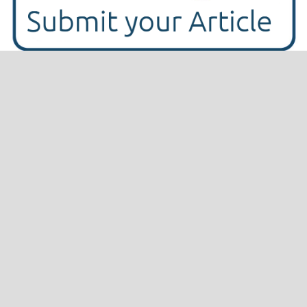
INFORMASI
Dewan Editor
Mitra Bebestari
Proses Tinjauan Sejawat
Fokus dan Ruanglingkup
Etika Publikasi
Penyerahan Artikel
Panduan untuk Penulis
Cek Plagiarisme