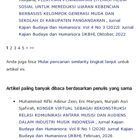
Mulyana,
PELATIHAN PENINGKATAN LITERASI MEDIA
SOSIAL UNTUK MEREDUKSI UJARAN KEBENCIAN
BERBASISS KELOMPOK GENERASI MUDA DAN
SEKOLAH DI KABUPATEN PANGANDARAN
,
Jurnal
Kajian Budaya dan Humaniora: Vol 4 No 3 (2022): Jurnal
Kajian Budaya dan Humaniora (JKBH), Oktober, 2022
1
2
3
4
5
>
>>
Anda juga bisa
Mulai pencarian similarity tingkat lanjut
untuk
artikel ini.
Artikel paling banyak dibaca berdasarkan penulis yang sama
Muhammad Rifki Adinur Zein, Eni Maryani, Nuryah Asri
Sjafirah,
KONSER VIRTUAL SEBAGAI REKONSTRUKSI
RELASI KOMUNIKASI ANTARA MUSISI DAN AUDIENS
DALAM INDUSTRI MUSIK INDONESIA
,
Jurnal Kajian
Budaya dan Humaniora: Vol 8 No 1 (2026): Jurnal Kajian
Budaya dan Humaniora (JKBH), Februari, 2026