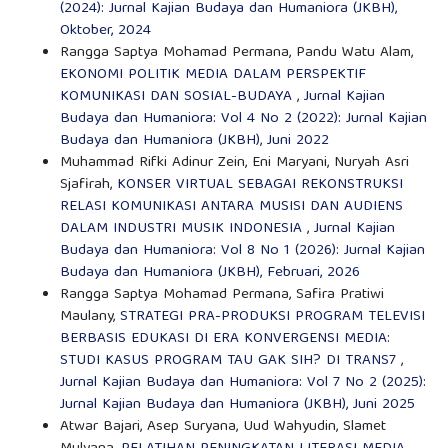
(2024): Jurnal Kajian Budaya dan Humaniora (JKBH),
Oktober, 2024
Rangga Saptya Mohamad Permana, Pandu Watu Alam,
EKONOMI POLITIK MEDIA DALAM PERSPEKTIF
KOMUNIKASI DAN SOSIAL-BUDAYA
,
Jurnal Kajian
Budaya dan Humaniora: Vol 4 No 2 (2022): Jurnal Kajian
Budaya dan Humaniora (JKBH), Juni 2022
Muhammad Rifki Adinur Zein, Eni Maryani, Nuryah Asri
Sjafirah,
KONSER VIRTUAL SEBAGAI REKONSTRUKSI
RELASI KOMUNIKASI ANTARA MUSISI DAN AUDIENS
DALAM INDUSTRI MUSIK INDONESIA
,
Jurnal Kajian
Budaya dan Humaniora: Vol 8 No 1 (2026): Jurnal Kajian
Budaya dan Humaniora (JKBH), Februari, 2026
Rangga Saptya Mohamad Permana, Safira Pratiwi
Maulany,
STRATEGI PRA-PRODUKSI PROGRAM TELEVISI
BERBASIS EDUKASI DI ERA KONVERGENSI MEDIA:
STUDI KASUS PROGRAM TAU GAK SIH? DI TRANS7
,
Jurnal Kajian Budaya dan Humaniora: Vol 7 No 2 (2025):
Jurnal Kajian Budaya dan Humaniora (JKBH), Juni 2025
Atwar Bajari, Asep Suryana, Uud Wahyudin, Slamet