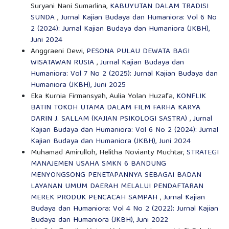
Suryani Nani Sumarlina,
KABUYUTAN DALAM TRADISI
SUNDA
,
Jurnal Kajian Budaya dan Humaniora: Vol 6 No
2 (2024): Jurnal Kajian Budaya dan Humaniora (JKBH),
Juni 2024
Anggraeni Dewi,
PESONA PULAU DEWATA BAGI
WISATAWAN RUSIA
,
Jurnal Kajian Budaya dan
Humaniora: Vol 7 No 2 (2025): Jurnal Kajian Budaya dan
Humaniora (JKBH), Juni 2025
Eka Kurnia Firmansyah, Aulia Yolan Huzafa,
KONFLIK
BATIN TOKOH UTAMA DALAM FILM FARHA KARYA
DARIN J. SALLAM (KAJIAN PSIKOLOGI SASTRA)
,
Jurnal
Kajian Budaya dan Humaniora: Vol 6 No 2 (2024): Jurnal
Kajian Budaya dan Humaniora (JKBH), Juni 2024
Muhamad Amirulloh, Helitha Novianty Muchtar,
STRATEGI
MANAJEMEN USAHA SMKN 6 BANDUNG
MENYONGSONG PENETAPANNYA SEBAGAI BADAN
LAYANAN UMUM DAERAH MELALUI PENDAFTARAN
MEREK PRODUK PENCACAH SAMPAH
,
Jurnal Kajian
Budaya dan Humaniora: Vol 4 No 2 (2022): Jurnal Kajian
Budaya dan Humaniora (JKBH), Juni 2022