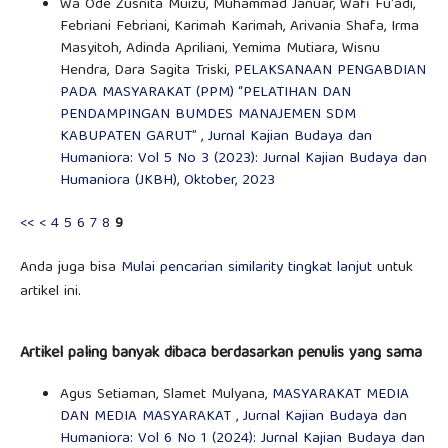
Wa Ode Zusnita Muizu, Muhammad Januar, Wafi Fu'adi,
Febriani Febriani, Karimah Karimah, Arivania Shafa, Irma
Masyitoh, Adinda Apriliani, Yemima Mutiara, Wisnu
Hendra, Dara Sagita Triski,
PELAKSANAAN PENGABDIAN
PADA MASYARAKAT (PPM) “PELATIHAN DAN
PENDAMPINGAN BUMDES MANAJEMEN SDM
KABUPATEN GARUT”
,
Jurnal Kajian Budaya dan
Humaniora: Vol 5 No 3 (2023): Jurnal Kajian Budaya dan
Humaniora (JKBH), Oktober, 2023
<<
<
4
5
6
7
8
9
Anda juga bisa
Mulai pencarian similarity tingkat lanjut
untuk
artikel ini.
Artikel paling banyak dibaca berdasarkan penulis yang sama
Agus Setiaman, Slamet Mulyana,
MASYARAKAT MEDIA
DAN MEDIA MASYARAKAT
,
Jurnal Kajian Budaya dan
Humaniora: Vol 6 No 1 (2024): Jurnal Kajian Budaya dan