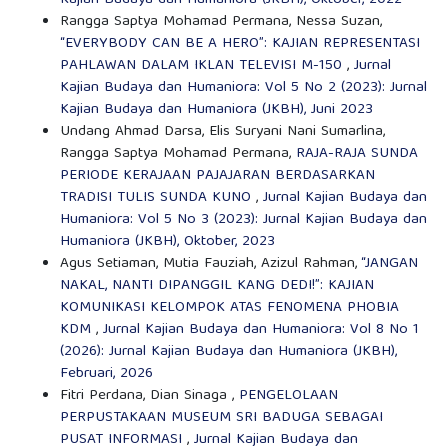
Kajian Budaya dan Humaniora (JKBH), Oktober, 2022
Rangga Saptya Mohamad Permana, Nessa Suzan,
“EVERYBODY CAN BE A HERO”: KAJIAN REPRESENTASI
PAHLAWAN DALAM IKLAN TELEVISI M-150
,
Jurnal
Kajian Budaya dan Humaniora: Vol 5 No 2 (2023): Jurnal
Kajian Budaya dan Humaniora (JKBH), Juni 2023
Undang Ahmad Darsa, Elis Suryani Nani Sumarlina,
Rangga Saptya Mohamad Permana,
RAJA-RAJA SUNDA
PERIODE KERAJAAN PAJAJARAN BERDASARKAN
TRADISI TULIS SUNDA KUNO
,
Jurnal Kajian Budaya dan
Humaniora: Vol 5 No 3 (2023): Jurnal Kajian Budaya dan
Humaniora (JKBH), Oktober, 2023
Agus Setiaman, Mutia Fauziah, Azizul Rahman,
“JANGAN
NAKAL, NANTI DIPANGGIL KANG DEDI!”: KAJIAN
KOMUNIKASI KELOMPOK ATAS FENOMENA PHOBIA
KDM
,
Jurnal Kajian Budaya dan Humaniora: Vol 8 No 1
(2026): Jurnal Kajian Budaya dan Humaniora (JKBH),
Februari, 2026
Fitri Perdana, Dian Sinaga ,
PENGELOLAAN
PERPUSTAKAAN MUSEUM SRI BADUGA SEBAGAI
PUSAT INFORMASI
,
Jurnal Kajian Budaya dan