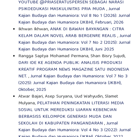
YOUTUBE @PRIASERATUSPERSEN SEBAGAI NARASI
PSIKOEDUKASI MASKULINITAS PRIA MUDA
,
Jurnal
Kajian Budaya dan Humaniora: Vol 8 No 1 (2026): Jurnal
Kajian Budaya dan Humaniora (JKBH), Februari, 2026
Ikhwan Ikhwan,
ANAK DI BAWAH BAYANGAN : CITRA
KELAM DALAM NOVEL ARAB BERGENRE REALIS
,
Jurnal
Kajian Budaya dan Humaniora: Vol 7 No 2 (2025): Jurnal
Kajian Budaya dan Humaniora (JKBH), Juni 2025
Rangga Saptya Mohamad Permana, Shan Bisry Sujudi,
DARI IDE KE AGENDA PUBLIK: ANALISIS PRODUKSI
KREATIF PROGRAM NEWS MAGAZINE SATU INDONESIA
NET.
,
Jurnal Kajian Budaya dan Humaniora: Vol 7 No 3
(2025): Jurnal Kajian Budaya dan Humaniora (JKBH),
Oktober, 2025
Atwar Bajari, Asep Suryana, Uud Wahyudin, Slamet
Mulyana,
PELATIHAN PENINGKATAN LITERASI MEDIA
SOSIAL UNTUK MEREDUKSI UJARAN KEBENCIAN
BERBASISS KELOMPOK GENERASI MUDA DAN
SEKOLAH DI KABUPATEN PANGANDARAN
,
Jurnal
Kajian Budaya dan Humaniora: Vol 4 No 3 (2022): Jurnal