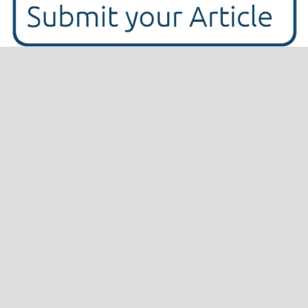
INFORMASI
Dewan Editor
Mitra Bebestari
Proses Tinjauan Sejawat
Fokus dan Ruanglingkup
Etika Publikasi
Penyerahan Artikel
Panduan untuk Penulis
Cek Plagiarisme