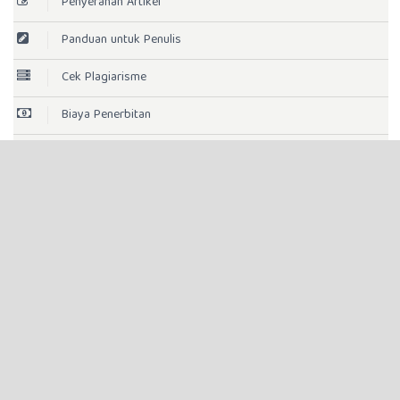
Penyerahan Artikel
Panduan untuk Penulis
Cek Plagiarisme
Biaya Penerbitan
Kebijakan Akses Terbuka
Lisense Jurnal
Indeksasi
Statistik Pengunjung
Template
Histori Jurnal
AKREDITASI