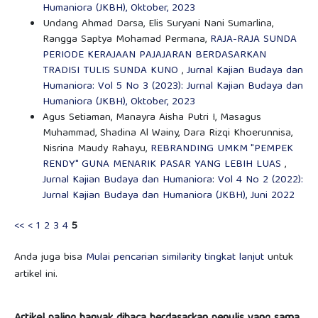
Humaniora (JKBH), Oktober, 2023
Undang Ahmad Darsa, Elis Suryani Nani Sumarlina,
Rangga Saptya Mohamad Permana,
RAJA-RAJA SUNDA
PERIODE KERAJAAN PAJAJARAN BERDASARKAN
TRADISI TULIS SUNDA KUNO
,
Jurnal Kajian Budaya dan
Humaniora: Vol 5 No 3 (2023): Jurnal Kajian Budaya dan
Humaniora (JKBH), Oktober, 2023
Agus Setiaman, Manayra Aisha Putri I, Masagus
Muhammad, Shadina Al Wainy, Dara Rizqi Khoerunnisa,
Nisrina Maudy Rahayu,
REBRANDING UMKM "PEMPEK
RENDY" GUNA MENARIK PASAR YANG LEBIH LUAS
,
Jurnal Kajian Budaya dan Humaniora: Vol 4 No 2 (2022):
Jurnal Kajian Budaya dan Humaniora (JKBH), Juni 2022
<<
<
1
2
3
4
5
Anda juga bisa
Mulai pencarian similarity tingkat lanjut
untuk
artikel ini.