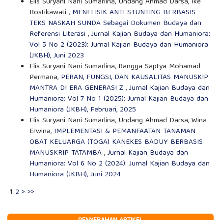
Elis Suryani Nani Sumarlina, Undang Ahmad Darsa, Ike
Rostikawati ,
MENELISIK ANTI STUNTING BERBASIS
TEKS NASKAH SUNDA Sebagai Dokumen Budaya dan
Referensi Literasi
,
Jurnal Kajian Budaya dan Humaniora:
Vol 5 No 2 (2023): Jurnal Kajian Budaya dan Humaniora
(JKBH), Juni 2023
Elis Suryani Nani Sumarlina, Rangga Saptya Mohamad
Permana,
PERAN, FUNGSI, DAN KAUSALITAS MANUSKIP
MANTRA DI ERA GENERASI Z
,
Jurnal Kajian Budaya dan
Humaniora: Vol 7 No 1 (2025): Jurnal Kajian Budaya dan
Humaniora (JKBH), Februari, 2025
Elis Suryani Nani Sumarlina, Undang Ahmad Darsa, Wina
Erwina,
IMPLEMENTASI & PEMANFAATAN TANAMAN
OBAT KELUARGA (TOGA) KANEKES BADUY BERBASIS
MANUSKRIP TATAMBA
,
Jurnal Kajian Budaya dan
Humaniora: Vol 6 No 2 (2024): Jurnal Kajian Budaya dan
Humaniora (JKBH), Juni 2024
1
2
>
>>