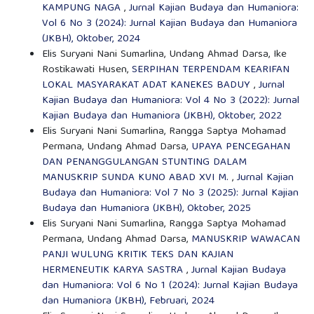
KAMPUNG NAGA
,
Jurnal Kajian Budaya dan Humaniora:
Vol 6 No 3 (2024): Jurnal Kajian Budaya dan Humaniora
(JKBH), Oktober, 2024
Elis Suryani Nani Sumarlina, Undang Ahmad Darsa, Ike
Rostikawati Husen,
SERPIHAN TERPENDAM KEARIFAN
LOKAL MASYARAKAT ADAT KANEKES BADUY
,
Jurnal
Kajian Budaya dan Humaniora: Vol 4 No 3 (2022): Jurnal
Kajian Budaya dan Humaniora (JKBH), Oktober, 2022
Elis Suryani Nani Sumarlina, Rangga Saptya Mohamad
Permana, Undang Ahmad Darsa,
UPAYA PENCEGAHAN
DAN PENANGGULANGAN STUNTING DALAM
MANUSKRIP SUNDA KUNO ABAD XVI M.
,
Jurnal Kajian
Budaya dan Humaniora: Vol 7 No 3 (2025): Jurnal Kajian
Budaya dan Humaniora (JKBH), Oktober, 2025
Elis Suryani Nani Sumarlina, Rangga Saptya Mohamad
Permana, Undang Ahmad Darsa,
MANUSKRIP WAWACAN
PANJI WULUNG KRITIK TEKS DAN KAJIAN
HERMENEUTIK KARYA SASTRA
,
Jurnal Kajian Budaya
dan Humaniora: Vol 6 No 1 (2024): Jurnal Kajian Budaya
dan Humaniora (JKBH), Februari, 2024