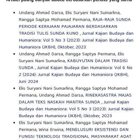
Artikel paling banyak dibaca berdasarkan penulis yang sama
Undang Ahmad Darsa, Elis Suryani Nani Sumarlina,
Rangga Saptya Mohamad Permana,
RAJA-RAJA SUNDA
PERIODE KERAJAAN PAJAJARAN BERDASARKAN
TRADISI TULIS SUNDA KUNO
,
Jurnal Kajian Budaya dan
Humaniora: Vol 5 No 3 (2023): Jurnal Kajian Budaya dan
Humaniora (JKBH), Oktober, 2023
Undang Ahmad Darsa, Rangga Saptya Permana, Elis
Suryani Nani Sumarlina,
KABUYUTAN DALAM TRADISI
SUNDA
,
Jurnal Kajian Budaya dan Humaniora: Vol 6 No
2 (2024): Jurnal Kajian Budaya dan Humaniora (JKBH),
Juni 2024
Elis Suryani Nani Sumarlina, Rangga Saptya Mohamad
Permana, Undang Ahmad Darsa,
RINEKASASTRA MAJAS
DALAM TEKS NASKAH MANTRA SUNDA
,
Jurnal Kajian
Budaya dan Humaniora: Vol 5 No 3 (2023): Jurnal Kajian
Budaya dan Humaniora (JKBH), Oktober, 2023
Elis Suryani Nani Sumarlina, Rangga Saptya Mohamad
Permana, Wina Erwina,
MENELUSURI EKSISTENSI DAN
FUNGSI TEKNOLOGI TRADISIONAL MASYARAKAT ADAT