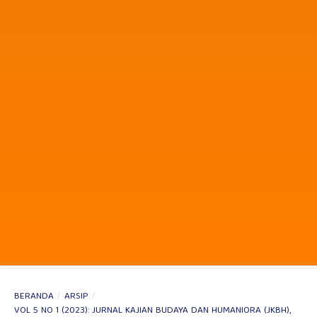
BERANDA
/
ARSIP
/
VOL 5 NO 1 (2023): JURNAL KAJIAN BUDAYA DAN HUMANIORA (JKBH),