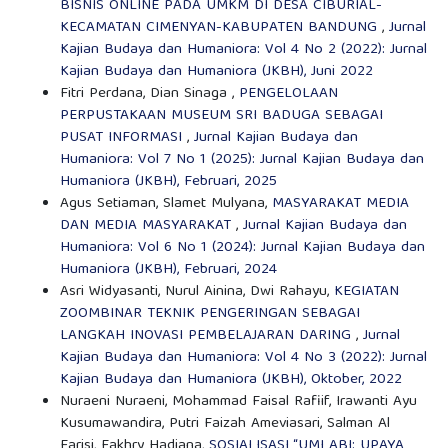
BISNIS ONLINE PADA UMKM DI DESA CIBURIAL-
KECAMATAN CIMENYAN-KABUPATEN BANDUNG
,
Jurnal
Kajian Budaya dan Humaniora: Vol 4 No 2 (2022): Jurnal
Kajian Budaya dan Humaniora (JKBH), Juni 2022
Fitri Perdana, Dian Sinaga ,
PENGELOLAAN
PERPUSTAKAAN MUSEUM SRI BADUGA SEBAGAI
PUSAT INFORMASI
,
Jurnal Kajian Budaya dan
Humaniora: Vol 7 No 1 (2025): Jurnal Kajian Budaya dan
Humaniora (JKBH), Februari, 2025
Agus Setiaman, Slamet Mulyana,
MASYARAKAT MEDIA
DAN MEDIA MASYARAKAT
,
Jurnal Kajian Budaya dan
Humaniora: Vol 6 No 1 (2024): Jurnal Kajian Budaya dan
Humaniora (JKBH), Februari, 2024
Asri Widyasanti, Nurul Ainina, Dwi Rahayu,
KEGIATAN
ZOOMBINAR TEKNIK PENGERINGAN SEBAGAI
LANGKAH INOVASI PEMBELAJARAN DARING
,
Jurnal
Kajian Budaya dan Humaniora: Vol 4 No 3 (2022): Jurnal
Kajian Budaya dan Humaniora (JKBH), Oktober, 2022
Nuraeni Nuraeni, Mohammad Faisal Rafiif, Irawanti Ayu
Kusumawandira, Putri Faizah Ameviasari, Salman Al
Farisi, Fakhry Hadiana,
SOSIALISASI “UMI ABI: UPAYA