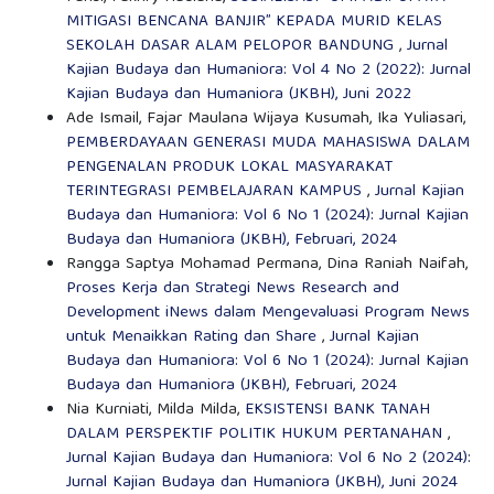
MITIGASI BENCANA BANJIR” KEPADA MURID KELAS
SEKOLAH DASAR ALAM PELOPOR BANDUNG
,
Jurnal
Kajian Budaya dan Humaniora: Vol 4 No 2 (2022): Jurnal
Kajian Budaya dan Humaniora (JKBH), Juni 2022
Ade Ismail, Fajar Maulana Wijaya Kusumah, Ika Yuliasari,
PEMBERDAYAAN GENERASI MUDA MAHASISWA DALAM
PENGENALAN PRODUK LOKAL MASYARAKAT
TERINTEGRASI PEMBELAJARAN KAMPUS
,
Jurnal Kajian
Budaya dan Humaniora: Vol 6 No 1 (2024): Jurnal Kajian
Budaya dan Humaniora (JKBH), Februari, 2024
Rangga Saptya Mohamad Permana, Dina Raniah Naifah,
Proses Kerja dan Strategi News Research and
Development iNews dalam Mengevaluasi Program News
untuk Menaikkan Rating dan Share
,
Jurnal Kajian
Budaya dan Humaniora: Vol 6 No 1 (2024): Jurnal Kajian
Budaya dan Humaniora (JKBH), Februari, 2024
Nia Kurniati, Milda Milda,
EKSISTENSI BANK TANAH
DALAM PERSPEKTIF POLITIK HUKUM PERTANAHAN
,
Jurnal Kajian Budaya dan Humaniora: Vol 6 No 2 (2024):
Jurnal Kajian Budaya dan Humaniora (JKBH), Juni 2024