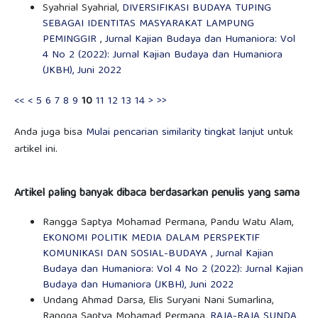
Syahrial Syahrial,
DIVERSIFIKASI BUDAYA TUPING
SEBAGAI IDENTITAS MASYARAKAT LAMPUNG
PEMINGGIR
,
Jurnal Kajian Budaya dan Humaniora: Vol
4 No 2 (2022): Jurnal Kajian Budaya dan Humaniora
(JKBH), Juni 2022
<<
<
5
6
7
8
9
10
11
12
13
14
>
>>
Anda juga bisa
Mulai pencarian similarity tingkat lanjut
untuk
artikel ini.
Artikel paling banyak dibaca berdasarkan penulis yang sama
Rangga Saptya Mohamad Permana, Pandu Watu Alam,
EKONOMI POLITIK MEDIA DALAM PERSPEKTIF
KOMUNIKASI DAN SOSIAL-BUDAYA
,
Jurnal Kajian
Budaya dan Humaniora: Vol 4 No 2 (2022): Jurnal Kajian
Budaya dan Humaniora (JKBH), Juni 2022
Undang Ahmad Darsa, Elis Suryani Nani Sumarlina,
Rangga Saptya Mohamad Permana,
RAJA-RAJA SUNDA