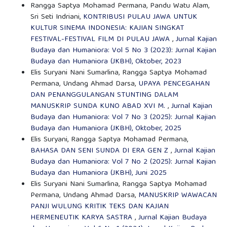
Rangga Saptya Mohamad Permana, Pandu Watu Alam,
Sri Seti Indriani,
KONTRIBUSI PULAU JAWA UNTUK
KULTUR SINEMA INDONESIA: KAJIAN SINGKAT
FESTIVAL-FESTIVAL FILM DI PULAU JAWA
,
Jurnal Kajian
Budaya dan Humaniora: Vol 5 No 3 (2023): Jurnal Kajian
Budaya dan Humaniora (JKBH), Oktober, 2023
Elis Suryani Nani Sumarlina, Rangga Saptya Mohamad
Permana, Undang Ahmad Darsa,
UPAYA PENCEGAHAN
DAN PENANGGULANGAN STUNTING DALAM
MANUSKRIP SUNDA KUNO ABAD XVI M.
,
Jurnal Kajian
Budaya dan Humaniora: Vol 7 No 3 (2025): Jurnal Kajian
Budaya dan Humaniora (JKBH), Oktober, 2025
Elis Suryani, Rangga Saptya Mohamad Permana,
BAHASA DAN SENI SUNDA DI ERA GEN Z
,
Jurnal Kajian
Budaya dan Humaniora: Vol 7 No 2 (2025): Jurnal Kajian
Budaya dan Humaniora (JKBH), Juni 2025
Elis Suryani Nani Sumarlina, Rangga Saptya Mohamad
Permana, Undang Ahmad Darsa,
MANUSKRIP WAWACAN
PANJI WULUNG KRITIK TEKS DAN KAJIAN
HERMENEUTIK KARYA SASTRA
,
Jurnal Kajian Budaya